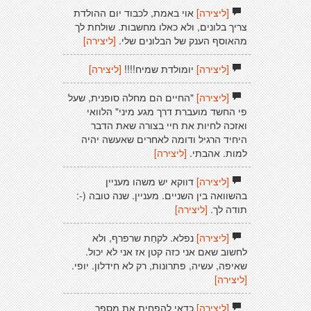
[ליצירה]
אוי באמת, לכבוד יום ההולדת
צריך בלונים, ולא כאלו מחשבות. שולחת לך
מהאוסף הענק של הבלונים שלי.
[ליצירה]
[ליצירה]
יומולדת שמיח!!!!
[ליצירה]
[ליצירה]
"החיים הם מחלה סופנית, שעל
פי החשד מועברת דרך מגע מיני" הלוואי
ואזכה לחיות את חיי בצורה שאת הדבר
היחיד הרגיל ודומה לאחרים שאעשה יהיה
למות. אהבתי.
[ליצירה]
[ליצירה]
דווקא יש משהו מעניין
בהשוואה בין השניים. מעניין. שנה טובה (-:
תודה לך.
[ליצירה]
[ליצירה]
נפלא. לקחַת שרפרף, ולא
לחשוב שאם אני כזה קטן אז אני לא יכול.
שאיפה, עשיה, פתרונות, רק לא חידלון. יופי.
[ליצירה]
[ליצירה]
כדאי להפחית את מספר