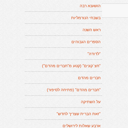
הושענא רבה
בשבחי הנורמליות
ראש השנה
הספרים הגבוהים
"לדודהּ"
"חצ´קונים" (קטע מ"חברים מהדם")
חברים מהדם
"חברים מהדם" (פתיחה לסיפור)
על השתיקה
"זאת הברית שצריך לחדש"
ארבע שאלות לירושלים