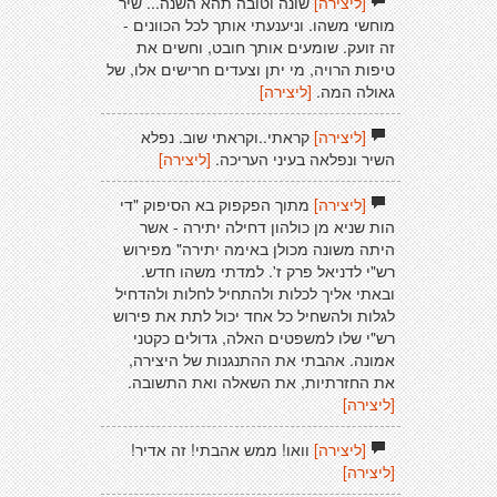
[ליצירה]
שונה וטובה תהא השנה... שיר
מוחשי משהו. וניענעתי אותך לכל הכוונים -
זה זועק. שומעים אותך חובט, וחשים את
טיפות הרויה, מי יתן וצעדים חרישים אלו, של
גאולה המה.
[ליצירה]
[ליצירה]
קראתי..וקראתי שוב. נפלא
השיר ונפלאה בעיני העריכה.
[ליצירה]
[ליצירה]
מתוך הפקפוק בא הסיפוק "די
הות שניא מן כולהון דחילה יתירה - אשר
היתה משונה מכולן באימה יתירה" מפירוש
רש"י לדניאל פרק ז'. למדתי משהו חדש.
ובאתי אליך לכלות ולהתחיל לחלות ולהדחיל
לגלות ולהשחיל כל אחד יכול לתת את פירוש
רש"י שלו למשפטים האלה, גדולים כקטני
אמונה. אהבתי את ההתנגנות של היצירה,
את החזרתיות, את השאלה ואת התשובה.
[ליצירה]
[ליצירה]
וואו! ממש אהבתי! זה אדיר!
[ליצירה]