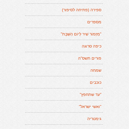
ספירה (פתיחה לסיפור)
מספרים
"מִזְמוֹר שִׁיר לְיוֹם הַשַּׁבָּת"
כיפה סרוגה
פורים תשס"ה
שמחה
כוכבים
"עד שתחפץ"
"ואשי ישראל"
גימטריה