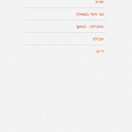
תניא
אני חוזר בשאלה
החבילה - המשך
חבילה
דייט