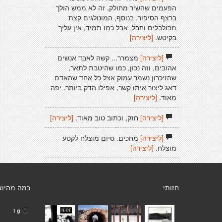
הפעמים שהשיר מחולק, זה לא ממש הולך
ברצף הסיפור. בנוסף, המונולגים קצת
מבולבלים וחבל. אבל כמו תמיד, אין עליך
בקיטש.
[ליצירה]
[ליצירה]
מצמרר... קשה לאבד אנשים
אהובים, וזה נכון, כמו שהיטבת לתאר,
שהזיכרון נשמר עמוק אצל כל אחד שהאדם
דאג ליצור איתו קשר, אפילו הדק ביותר. יפה
מאוד.
[ליצירה]
[ליצירה]
חזק, וכתוב טוב מאוד.
[ליצירה]
[ליצירה]
מחכים. סיום מוצלח לקטע
מוצלח.
[ליצירה]
חזותי
כמה מהיוצ
t g