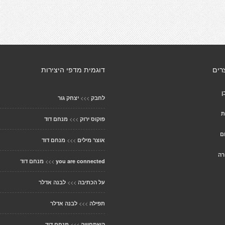
רים
דוגמית מדפי היצירות
ן
>>>
לחבק
יצחק גור
ת
>>>
פוקוס ירוק
מנחם דוד
ם
>>>
אוצר מילים
מנחם דוד
רה
>>>
you are connected
מנחם דוד
>>>
על הכתיבה
לבנה אדלר
>>>
תפילה
לבנה אדלר
>>>
השתחוויה
מנחם דוד