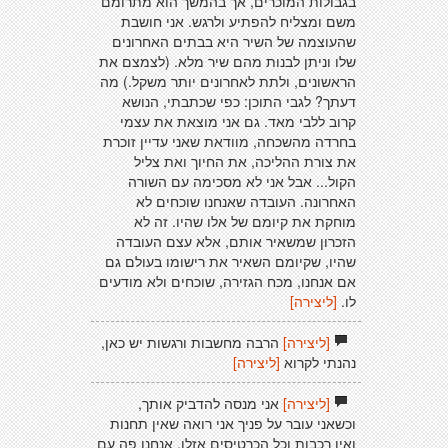
בגבולות המוכרים, אך בהמשך הוא מתרומם
משם ומצליח להפתיע ולרגש. אני חושבת
שהעוצמה של השיר היא בבתים האחרונים
שלו וניתן לבנות מהם שיר מלא. (לצמצם את
הראשונים, ולתת לאחרונים יותר משקל.) מה
דעתך? לגבי התוכן: כפי שכתבתי, הנושא
קרוב ללבי מאד. גם אני מוצאת את עצמי
בחרדה מהשכחה, מוודאת שאני עדיין זוכרת
את צורת ההליכה, את החיוך ואת צליל
הקול... אבל אני לא מסכימה עם השורה
האחרונה. העובדה שאנחנו שוכחים לא
מוחקת את קיומם של אלו שהיו. זה לא
הזכרון שמשאיר אותם, אלא עצם העובדה
שהיו, שקיומם השאיר את רישומו בעולם גם
אם אנחנו, מכח הגזירה, שוכחים ולא מודעים
לו.
[ליצירה]
[ליצירה]
הרבה מחשבות ורגשות יש כאן,
נהנתי לקרוא
[ליצירה]
[ליצירה]
אני מנסה להדביק אותך,
וכשאני עובר על פניך אני רואה שאין תחנות
ואין רכבות וכל הכרטיסים אזלו. אנחנו פה עם