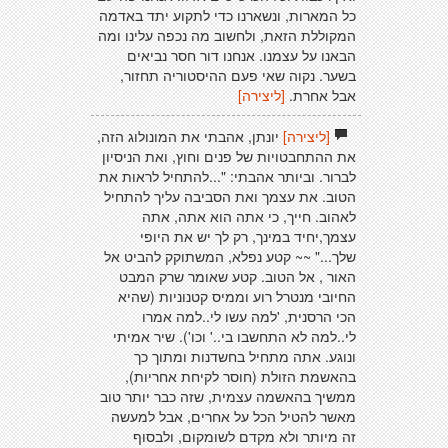
כל המארות, ונשארנו כדי לתקוע יתד באדמה
המקוללת הזאת, ולחשוב מה נכפה עלינו ומה
הבאנו על עצמנו. אנחנו דור חסר נביאים
בשער. נקוה שאי פעם ההיסטוריה תחזור,
אבל אחרת.
[ליצירה]
[ליצירה]
יונתן, אהבתי את המונולוג הזה,
את ההתחבטויות של פנים וחוץ, ואת הניסיון
לברור. וביותר אהבתי: "...להתחיל לראות את
הטוב. את עצמך ואת הסביבה עליך להתחיל
לאהוב. חייך, כי אתה הוא אתה, אתה
עצמך,יחיד במינך, רק לך יש את היופי
שלך..." ~~ קטע נפלא, המשתוקק להביט אל
האור , אל הטוב. קטע שאומר שרק המבט
החיובי מנטרל רוע וממיס קטנוניות (שהיא
הכי הרסנית, 'למה עשו לי..למה אמרו
לי..למה לא התחשבו בי..' וכו'). שיר אמיתי
ונוגע. אתה מתחיל בחשדנות ומתוך כך
בהאשמת הזולת (חוסר לקיחת אחריות),
ממשיך בהאשמה עצמית, שזה כבר יותר טוב
מאשר להטיל הכל על אחרים, אבל למעשה
זה מיותר ולא מקדם לשומקום, ולבסוף