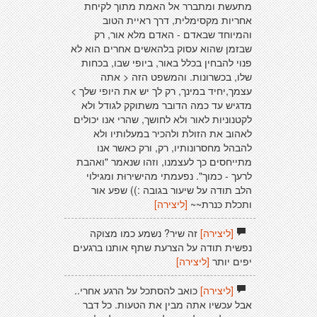
מתעשת ומתברר אל האמת מתוך לקיחת
אחריות מקסימלית, דרך ראיית הטוב
והמיוחד שבאדם - האדם מלא אור, רק
שבזמן שהוא עסוק בלהאשים אחרים הוא לא
פנוי להבחין בכלל באור, ביופי שבו, בכחות
שלו, בכשרונות. והמשפט הזה < אתה
עצמך,יחיד במינך, רק לך יש את היופי שלך >
מדגיש עד כמה הדובר משתוקק לגודל ולא
לקטנוניות לאור ולא לחושך, שהרי אנו יכולים
לאהוב את הזולת ולהכיר במעלותיו ולא
להבהל מחסרונותיו, רק, ורק כאשר אנו
מתייחסים כך לעצמנו, וזהו שנאמר "ואהבת
לרעך - כמוך". נפעמתי מהישירוּת ומגילוי
הלב תודה על שיעור בגובה :)) שפע אור
ותכלת כּנרת~~
[ליצירה]
[ליצירה]
זה שיר? נשמע כמו מצוקה
נפשית תודה על הצרעת שתף אותנו ברגעים
יפים יותר
[ליצירה]
[ליצירה]
כואב להסתכל על הרגע אחרי..
אבל עכשיו אתה מבין את הטעות. כל דבר