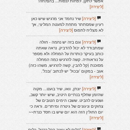
אפשר לתקן. לפחות לנסות... בהצלחה!
[ליצירה]
[ליצירה]
שיר נחמד אני מרגיש שיש כאן
רעיון שמסתתר מתחת למעטה המליצי, אך
לא מצליח לתפוס
[ליצירה]
[ליצירה]
וגם בזה יש נחמה - חולה
שמתבודד לא יכול להדביק. נראה שאתה
כותב בעיקר כותרות על המחלה ולא מספר
על נוראותיה. קשה להרגיש כמה המחלה
מסוכנת (קל להבין, קשה להרגיש, משהו כזה)
אגב - במקום 'ובכול' יש לכתוב 'ובכל'.
[ליצירה]
[ליצירה]
יונתן, וואו, שיר בועט... מקוה
שהזמן שחלף בנתיים היטיב, שיש יותר קשב,
ושנעים להביט. ששבו הימים הטובים של
צחוקים וניגונים של גיטרה ומיתרים. וראה כי
יום החולין הזה הוא יום שיש בו חסד כּנרת~~
[ליצירה]
[ליצירה]
"כלום לא עצוב הכל כרגיל. כלום