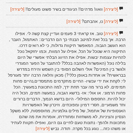
[ליצירה]
וואוו! מדהים!! הניגודים בשיר פשוט מעולים!!
[ליצירה]
[ליצירה]
נו, אהבתם?
[ליצירה]
[ליצירה]
טוב. אז קראתי 3 פעמים ועדיין קצת קשה לי. אפילו
הרבה. אך בכל זאת למיטב הבנתי כך הם הדברים:: האתמול, העבר ,
הוא העשב הגבוה, המאפשר תיקוות גדולות, כי לא רואים דרכו.
התיקווה היא שנוכל על הכל, אפילו על המוות, וכמו יחזקאל נוכל
להחיות עצמות יבשות. אפילו את הזיווג הבלתי אפשרי של היום
בלילה נוכל (האפשרות לאהבה בכלל? להתגבר על הפער המגדרי
ולגשר בין המינים? אולי השלום הסופי בין השמש והירח במדרש
בבראשית? או אחדות באופן כללי?) מכאן והלאה הרבה יותר מעורפל
לי: לקחת את ידי עכשיו- החיים מתקדמים מתמסדים,נהיים פחות
תמימים. לא ברור מה עבר תחת ידך, למה התכוונת במעשיך. הכל
פחות הרמוני. או אולי: אז- בדשא הגבוה, במעשה תמים, הכול היה
יכול להיות. החספוס המילולי- היום בדשא הנמוך, הדברים ברורים
וחד משמעיים, חסרי דמיון ומפוכחים. וזיכרון של האפשרויות
האנסופיות של אתמול, של מילים גולמניות, מחוספסות, ללא משקל
הנסיון והציניות, לא מושחזות ומחודדתו, אומרות את מה שהם
מתכוונות ולהפך- נתונות טעם לחיים גם היום, ואפילו תקוות לעתיד
או משהו כזה... נוגע בכל מקרה. תודה. נביש
[ליצירה]