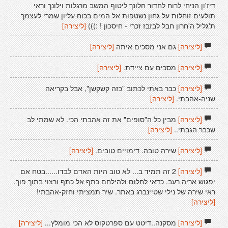
דיז'ון הניחי לרוח לחדור חלונך ליטוף המשב מרגלות וילונך וראי
תולעים זוחלות על גחון נשטפות אל המים בכוח עליון שמרי לעצמך
ת'גליל ה'חרון חבל לבזבז זכרי - חיסכון ! :)))
[ליצירה]
[ליצירה]
גם אני מסכים איתה
[ליצירה]
[ליצירה]
מסכים עם ציידת.
[ליצירה]
[ליצירה]
כבר באתי לכתוב "כזה קשקשן", אבל בקריאה
שניה-אהבתי.
[ליצירה]
[ליצירה]
מבין כל ה"סופים" את זה אהבתי הכי. לא שמתי לב
שכבר הגבתי..
[ליצירה]
[ליצירה]
שירה טובה. דימויים טובים.
[ליצירה]
[ליצירה]
2 זה תמיד ב... לא טוב היות האדם לבדו......בטח אם
יפגוש אריה רעב. כדאי לחלום ולהילחם כתף אל כתף ורצוי בתוך פוך.
ראי שירה של נילי שטיינברג באתר. שיר תמציתי וחזק-אהבתי!
[ליצירה]
[ליצירה]
מסקנה..דיטט עם ספרטקוס לא הכי מומלץ...
[ליצירה]