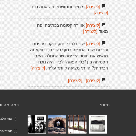
[ליצירה]
מצוייר ותחושתי יפה אתה כותב
[ליצירה]
[ליצירה]
אווירה קסומה בכתיבה יפה
מאוד
[ליצירה]
[ליצירה]
שיר כלבבי. חזק ונוקב בעדינות
וברכות שבו. החריזה בסוף נהדרת, ודווקא זה
מדגיש את חוסר הזרימה שבהתחלה. האם
הפסיחה בין "בלי הפוגה" לבין "היה נוכח"
הכרחית? הייתי מציעה לוותר עליה.
[ליצירה]
[ליצירה]
.
[ליצירה]
חזותי
כמה מהיוצ
אתי פלג
ממזר פר