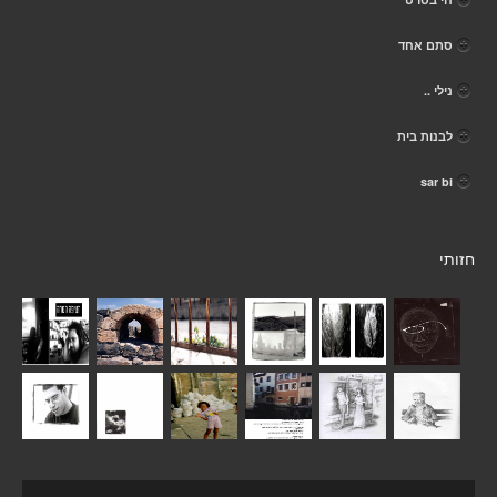
סתם אחד
נילי ..
לבנות בית
sar bi
חזותי