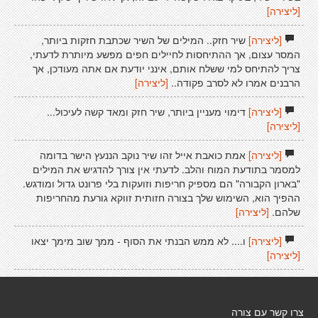
[ליצירה]
[ליצירה]
שיר חזק.. המילים של השיר שכתבת חזקות ביותר,
המסר עצום, אך ההתיחסות לחיילים חפים מפשע מיותרת לדעתי,
צריך להתיחס למי ששלח אותם, אינני יודעת אם אתה מעודכן, אך
הרבנים אמרו לא לסרב פקודה..
[ליצירה]
[ליצירה]
דימוי מעניין ביותר, שיר חזק ומאד קשה לעיכול...
[ליצירה]
[ליצירה]
אמת כואבת אייל זהו שיר נוקב הננעץ הישר בדומה
למסמר בתודעת המוח והלב. לדעתי אין צורך להדגיש את המילים
"בארון הקבורה" הם מספיק חריפות וזועקות בלי פרונט גדול ומודגש.
ההפיך הוא, השימוש שלך בצורה חזותית זווקא גורעת מהחריפות
שלהם.
[ליצירה]
[ליצירה]
ו.... לא ממש הבנתי את הסוף - ממך שוב מימך יצאו
[ליצירה]
צרו קשר עם צורה