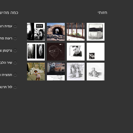
חזותי
כמה מהיוצ
עמית רו
רעות סת
נרקומן צי
שיר הלב
תמצית ונ
לול תרנג