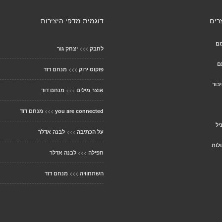
רים
דוגמית מדפי היצירות
מם
>>>
לחבק
יצחק גור
ם
>>>
פוקוס ירוק
מנחם דוד
בור
>>>
אוצר מילים
מנחם דוד
>>>
you are connected
מנחם דוד
יל
>>>
על הכתיבה
לבנה אדלר
ולות
>>>
תפילה
לבנה אדלר
>>>
השתחוויה
מנחם דוד