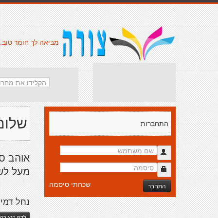
מביאה לך חומר טוב.
שלומי
התחברות
אוהב ספ
מעל לש
שכחתי סיסמה
התחבר
נחל דמי
לדף היצירה 