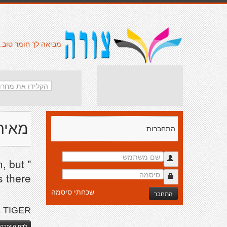
מביאה לך חומר טוב.
מאיה
התחברות
m, but
 there"
שכחתי סיסמה
התחבר
 TIGER
לדף היצירה 