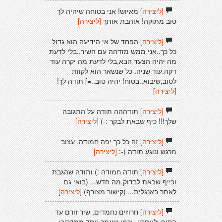
[ליצירה]
מאיוש! אני בטוחה שיהיה לך
טוב מתוקה! אוהבת אותך
[ליצירה]
[ליצירה]
הפחד של אי הידיעה הוא גדול
כל כך..אני ממש מזדהה עם השיר..בלי לדעת
מה יהיה הצעד הבא,בלי לדעת מה יקרה עוד
דקה.עוד שניה. כל שנשאר הוא לקוות
לטוב,שיבוא..בטוח! יהיה טוב..=] תודה לך!
[ליצירה]
[ליצירה]
תודההה תודה על התגובה
שלך!!! כיף שבאת לבקר :-)
[ליצירה]
[ליצירה]
זה כל כך יפה חמודה, עצוב
מרגש ונוגע תודה (-:
[ליצירה]
[ליצירה]
תודה חמודה :) ותודה שהגבת
וכייף שבאת לבדוק מה חדש... (בואי גם
לאתר באנגלית... (קישור מצורף)
[ליצירה]
[ליצירה]
חרוזים נחמדים, שיר זורם עד
הסוף ולאחריו- וכמו שאמר אחד ממדריכי