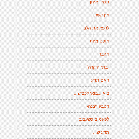
תמיד איתך
אין קשר...
לרפא את הלב
אופטימיות
אהבה
"בתי היקרה"
האם תדע
בואי...בואי לכביש...
הטבע ייבנה-
לפעמים כשעצוב
תדע ש...