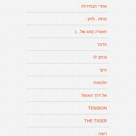
אחרי הבחירות
מתח...לחץ...
תאורה (סוג של...)
הדבר
נכתב לו
הינך
חלומות
אל דרך האופל
TENSION
THE TIGER
רוצה...