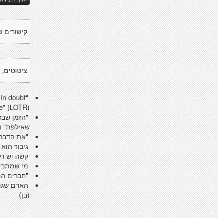
קישורים ש
ציטוטים, 
in doubt
se" (LOTR)
"הזמן שבז
שאילפת" (
"את הדברי
גיבור הוא
קשה יש רק
מי שמתביי
"חברים הם
האדם שגור
(בן)