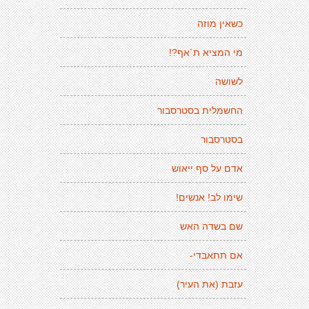
כשאין מוזה
מי המציא ת´אף?!
לשושה
החשמלית בסטרסבור
בסטרסבור
אדם על סף ייאוש
שימו לב! אנשים!
שם בשדה האש
אם תתאבדי-
עזבת (את העיר)