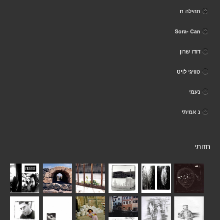
תהילה ח
Sora- Can
דודו שרון
טוויגי לויט
נעמי
נ אמיתי
חזותי