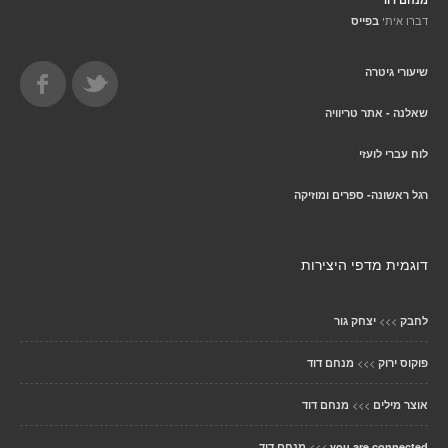
דברו איתי
בפייס
שיעורי גיטרה
שאלנה - אתר טריוויה
לוח עברי לועזי
רגל ראשונה- ספרים ומוזיקה
דוגמית מדפי היצירות
>>>
לחבק
יצחק גור
>>>
פוקוס ירוק
מנחם דוד
>>>
אוצר מילים
מנחם דוד
>>>
you are connected
מנחם דוד