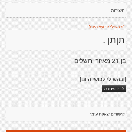
היצירות
[ובהשילי לבושֵי היום]
תןתן .
בן 21 מאזור ירושלים
[ובהשילי לבושֵי היום]
לדף היצירה >>
קישורים שאקח עימי