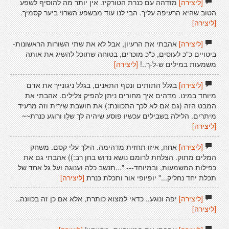
[ליצירה]
מזדהה עם כנרת הטורקיז. אין יותר מה להוסיף לשפע
הטוּב שהיא הרעיפה עליך. הבי לנו עוד מבשפע השרוי ביער קסמיך.
[ליצירה]
[ליצירה]
אהבתי את הרעיון, אבל לא את שתי השורות הראשונות-
ביטויים כ"כ לעוסים, כ"כ מוכרים, בטוחה שתוכל להשיג את אותה
משמעות במילים ש-ל-ך..!
[ליצירה]
[ליצירה]
בגלל התותים ונטף התאנים, בגלל ניגונייך את אדם
מיוחד במינו. מדהים איך מחורים ניתן להפיק צלילים. אהבתי את
המבט הזה (גם אם לא לכך התכוונת:) את חושבת שִירִית וזה מרעיד
מיתרים. הלילה בשבילים עכשיו פוסע שיהיה לך שלֵו ורוגע כּנרת~~
[ליצירה]
[ליצירה]
אחח, איזו תחזית מדהימה. הילך עלי קסם. משחק
המלים מתוק. הצלחת לרומם נושא נדוש בחן רב:)) אהבתי גם את
כפילות המשמעות, ובמיוחד--- "...תנשב כלה וענוגה ועל גל אחד של
תכלת יחד נחליק..." יופיופי אור ותכלת כּנרת
[ליצירה]
[ליצירה]
יפה ונוגע.. כדאי למצוא כותרת, אלא אם כן זה בכוונה..
[ליצירה]