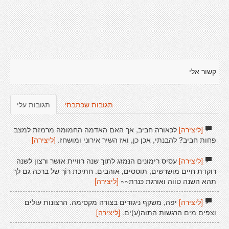
קשור אלי
תגובות שכתבתי
תגובות עלי
[ליצירה]
לכאורה חביב, אך האם האדמה החמומה מרמזת למצב
פחות חביב? להבנתי, אכן כן, ואז השיר אירוני ומושחז.
[ליצירה]
[ליצירה]
עסיס רימונים הנמזג לתוך שנה רוויית אושר ורצון לשנה
רוקדת חיים מושרשים, תוססים, אוהבים. חתיכת רוֹך של ברכה גם לך
תהא השנה טוֹוה ואורגת כּנרת~~
[ליצירה]
[ליצירה]
יפה, משקף ניגודים בצורה מקסימה. הרצונות עולים
וצפים מים הרגשות התוה(ע)ים.
[ליצירה]