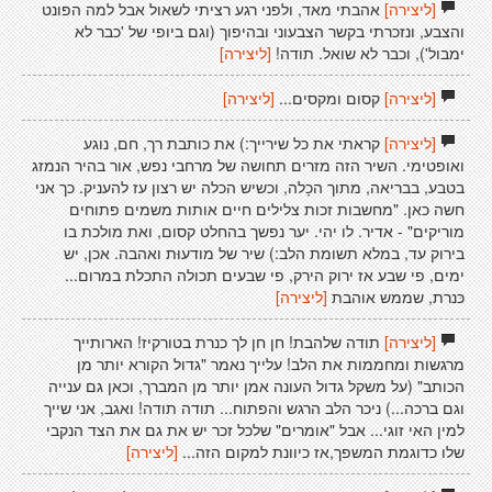
[ליצירה]
אהבתי מאד, ולפני רגע רציתי לשאול אבל למה הפונט
והצבע, ונזכרתי בקשר הצבעוני ובהיפוך (וגם ביופי של 'כבר לא
ימבול'), וכבר לא שואל. תודה!
[ליצירה]
[ליצירה]
קסום ומקסים...
[ליצירה]
[ליצירה]
קראתי את כל שירייך:) את כותבת רך, חם, נוגע
ואופטימי. השיר הזה מזרים תחושה של מרחבי נפש, אור בהיר הנמזג
בטבע, בבריאה, מתוך הכָלה, וכשיש הכלה יש רצון עז להעניק. כך אני
חשה כאן. "מחשבות זכות צלילים חיים אותות משמים פתוחים
מוריקים" - אדיר. לו יהי. יער נפשך בהחלט קסום, ואת מולכת בו
בירוק עד, במלא תשומת הלב:) שיר של מודעוּת ואהבה. אכן, יש
ימים, פי שבע אז ירוק הירק, פי שבעים תכולה התכלת במרום...
כּנרת, שממש אוהבת
[ליצירה]
[ליצירה]
תודה שלהבת! חן חן לך כנרת בטורקיז! הארותייך
מרגשות ומחממות את הלב! עלייך נאמר "גדול הקורא יותר מן
הכותב" (על משקל גדול העונה אמן יותר מן המברך, וכאן גם ענייה
וגם ברכה...) ניכר הלב הרגש והפתוח... תודה תודה! ואגב, אני שייך
למין האי זוגי... אבל "אומרים" שלכל זכר יש את גם את הצד הנקבי
שלו כדוגמת המשפך,אז כיוונת למקום הזה...
[ליצירה]