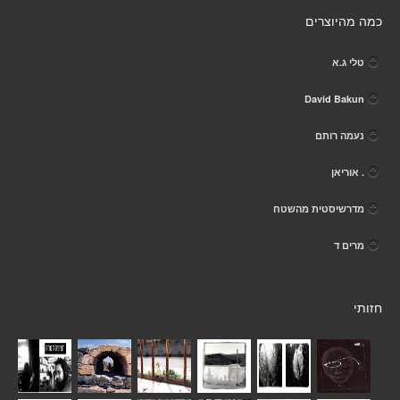
כמה מהיוצרים
טלי ג.א
David Bakun
נעמה רותם
. אוריאן
מדרשיסטית מהשטח
מרים ד
חזותי