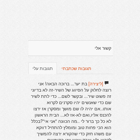
קשור אלי
תגובות שכתבתי
תגובות עלי
[ליצירה]
בת יער... ברוכה הבאה! אני
רוצה לחלוק על הסיווג של השיר-זה לא בדיוני
זה פשוט שיר... ובקשר לשם... כדי לתת לשיר
שם כדי שאנשים יהיו סקרנים לקרוא
אותו..אם יהיה לו שם מושך ומסקרן אז ירצו
להכנס אליו,ואם לא-אז לא... הבית הראשון
לא כל כך ברור לי ..מה הכוונה "אני אי"?בכלל
הוא הכי פחות טוב ומומלץ להתחיל דווקא
עם משהו חזק כדי שהקורא ירצה להמשיך
לקרוא ולא יאבד עיניין.שני הדימויים