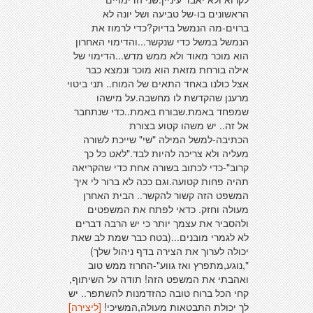
הראשונים בו-של טביעה ושל יונה לא
ברוים-מה הנמשל בדיוק?כדי לרמוז את
הנמשל במשל כדי שנקשר...והדימוי האחרון
הוא מוכר מאוד ולא ממש מדש...הדימוי של
אילה בורחת מזאת הוא מוכר ונמצא כבר
אצל כולנו באחד התאים של המוח.. תני ביטוי
מרענן שהקדשת לו מחשבה.על מישהו
שמפחד באמת.שבורח באמת..כדי שנתחבר
אל זה.. יש משהו קטוע בצורת
הכתיבה-למשל המילה "שי" שייכת לשורה
מעליה ולא צריכה להיות לבד."לאט כל כך
קרוב"-כדי לכתוב בשורה אחת כדי שהקריאה
תהיה פחות קטועה.וגם ככה לא ברור לי איך
המשפט הזה קשור להקשר.. הבית האחרן
מעולה וחזק. כדאי לפתח את המשפטים
ולהסביר את עצמך יותר כי יש הרבה דברים
לא לגמרי מובנים...(בטח כבר שמת לב שאת
יכולה לערוך את הצירה בדף ניהול שלך)
",נוגע,מתפרץ ואז גווע"-החרוז ממש טוב
ואהבתי את המשפט הזה! תודה על השיתוף,
קחי הכל ברוח טובה כהזדמנות להשתפר.. יש
לך יכולת התבטאות מעולה,המשיכי!
[ליצירה]