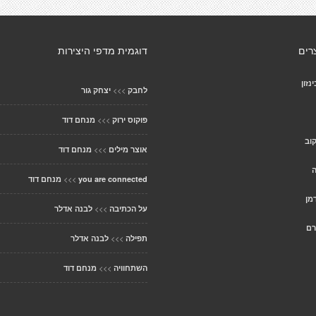
רים
דוגמית מדפי היצירות
נזון
>>>
לחבק
יצחק גור
>>>
פוקוס ירוק
מנחם דוד
וב
>>>
אוצר מילים
מנחם דוד
ה
>>>
you are connected
מנחם דוד
מן
>>>
על הכתיבה
לבנה אדלר
רם
>>>
תפילה
לבנה אדלר
>>>
השתחוויה
מנחם דוד