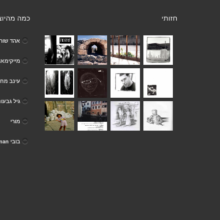
חזותי
כמה מהיוצ
אהד שור
מייקימאו
עינב מחל
גיל גבעונ
מורי
בובי snowman