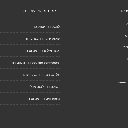
רים
דוגמית מדפי היצירות
ק
>>>
לחבק
יצחק גור
ס
>>>
פוקוס ירוק
מנחם דוד
וף
>>>
אוצר מילים
מנחם דוד
י
>>>
you are connected
מנחם דוד
>>>
על הכתיבה
לבנה אדלר
>>>
תפילה
לבנה אדלר
>>>
השתחוויה
מנחם דוד