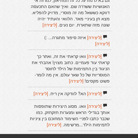
גם בא לרמוז על כל זה המוזיאון, למרות אי
האנושיות ששררה שם. ואיך שהאם התכעסה
דווקא כששאל מה זה מוסרי, מדויק להפליא.
מצא חן בעיניי מאד. הלוואי והעתיד יהיה
שונה מזה שתארת. יום נעים.
[ליצירה]
[ליצירה]
איזה סיפור מתגרה... :)
[ליצירה]
[ליצירה]
וואו קראתי את זה, ואחר כך
קראתי עוד פעמיים. כתוב מצוין! אהבתי את
הניגוד בין התמימות של הילד לחוסר
המוסריות של כל שאר עולם. אין מה לומר-
פשוט מקסים!
[ליצירה]
[ליצירה]
הא? לוודקה אין ריח.
[ליצירה]
[ליצירה]
וואו. מסוג היצירות שתופסות
אותך בגדילי הראש ומנערות חזקחזק. כמו
שכבר כתבו לפניי השימוד המחוכם בין ציניות
לתמימות הילד...מרשימה.
[ליצירה]