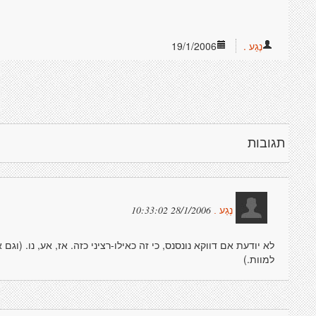
נֶגַע .
19/1/2006
תגובות
28/1/2006 10:33:02
נֶגַע .
לא יודעת אם דווקא נונסנס, כי זה כאילו-רציני כזה. אז, אע, נו. (ו
למוות.)