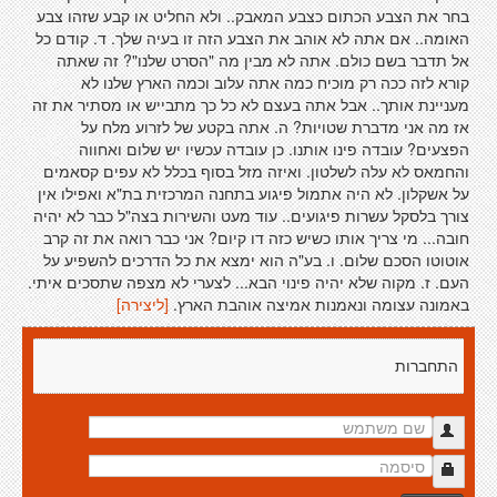
בחר את הצבע הכתום כצבע המאבק.. ולא החליט או קבע שזהו צבע
האומה.. אם אתה לא אוהב את הצבע הזה זו בעיה שלך. ד. קודם כל
אל תדבר בשם כולם. אתה לא מבין מה "הסרט שלנו"? זה שאתה
קורא לזה ככה רק מוכיח כמה אתה עלוב וכמה הארץ שלנו לא
מעניינת אותך.. אבל אתה בעצם לא כל כך מתבייש או מסתיר את זה
אז מה אני מדברת שטויות? ה. אתה בקטע של לזרוע מלח על
הפצעים? עובדה פינו אותנו. כן עובדה עכשיו יש שלום ואחווה
והחמאס לא עלה לשלטון. ואיזה מזל בסוף בכלל לא עפים קסאמים
על אשקלון. לא היה אתמול פיגוע בתחנה המרכזית בת"א ואפילו אין
צורך בלסקל עשרות פיגועים.. עוד מעט והשירות בצה"ל כבר לא יהיה
חובה... מי צריך אותו כשיש כזה דו קיום? אני כבר רואה את זה קרב
אוטוטו הסכם שלום. ו. בע"ה הוא ימצא את כל הדרכים להשפיע על
העם. ז. מקוה שלא יהיה פינוי הבא... לצערי לא מצפה שתסכים איתי.
באמונה עצומה ונאמנות אמיצה אוהבת הארץ.
[ליצירה]
התחברות