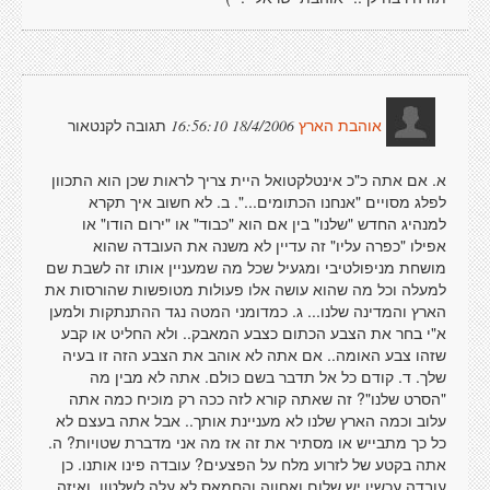
תגובה לקנטאור
18/4/2006 16:56:10
אוהבת הארץ
א. אם אתה כ"כ אינטלקטואל היית צריך לראות שכן הוא התכוון
לפלג מסויים "אנחנו הכתומים...". ב. לא חשוב איך תקרא
למנהיג החדש "שלנו" בין אם הוא "כבוד" או "ירום הודו" או
אפילו "כפרה עליו" זה עדיין לא משנה את העובדה שהוא
מושחת מניפולטיבי ומגעיל שכל מה שמעניין אותו זה לשבת שם
למעלה וכל מה שהוא עושה אלו פעולות מטופשות שהורסות את
הארץ והמדינה שלנו... ג. כמדומני המטה נגד ההתנתקות ולמען
א"י בחר את הצבע הכתום כצבע המאבק.. ולא החליט או קבע
שזהו צבע האומה.. אם אתה לא אוהב את הצבע הזה זו בעיה
שלך. ד. קודם כל אל תדבר בשם כולם. אתה לא מבין מה
"הסרט שלנו"? זה שאתה קורא לזה ככה רק מוכיח כמה אתה
עלוב וכמה הארץ שלנו לא מעניינת אותך.. אבל אתה בעצם לא
כל כך מתבייש או מסתיר את זה אז מה אני מדברת שטויות? ה.
אתה בקטע של לזרוע מלח על הפצעים? עובדה פינו אותנו. כן
עובדה עכשיו יש שלום ואחווה והחמאס לא עלה לשלטון. ואיזה