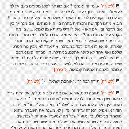
[ליצירה]
א. מי זה "אנחנו"? אם כוונתך לפלג מסויים בעם אז לך
לעזאזל... ואם כוונתך לעם כולו אז זה בסדר, אנחנו לא צריכים מנהיג,
יש לנו כבר וקוראים לו כבוד ראש הממשלה אהוד אולמרט ירום הודו!!
רוב אומתנו הקדושה והנצחית בחרה בו! הוא מנהיגנו וגם מנהיגך בין
אם תרצה ובין אם לאו - "אפילו ריש גרגותא מן שמיא ...". ב. מה
הקטע עם הכתום הזה? צבעי האומה הם כחול ולבן כמדומני... כתום
זה צבע ממש מגעיל! ג. כדאי מאוד שתגביה קצת את מבטך ותבין
שאתה, או אפילו אתם, לבד במערכה. אף אחד לא מבין מה הסרט
שלכם ואף אחד לא סופר אתכם, במחילה. ד. עובדה! פינו אתכם!
ויפנו עוד לצערי... ה. בחר לך דרכי השפעה אחרות על העם! ו. מקוה
שאתה מסכים איתי... אם לא, לצערי ניפגש בפינוי הבא... באמונה
עצומה ונאמנות אמיצה קנטאור.
[ליצירה]
[ליצירה]
תודה רבה לך.. "אוהבת ישראל" :- )
[ליצירה]
[ליצירה]
תגובה לקנטאור א. אם אתה כ"כ אינטלקטואל היית צריך
לראות שכן הוא התכוון לפלג מסויים "אנחנו הכתומים...". ב. לא
חשוב איך תקרא למנהיג החדש "שלנו" בין אם הוא "כבוד" או "ירום
הודו" או אפילו "כפרה עליו" זה עדיין לא משנה את העובדה שהוא
מושחת מניפולטיבי ומגעיל שכל מה שמעניין אותו זה לשבת שם
למעלה וכל מה שהוא עושה אלו פעולות מטופשות שהורסות את
הארץ והמדינה שלנו... ג. כמדומני המטה נגד ההתנתקות ולמען א"י