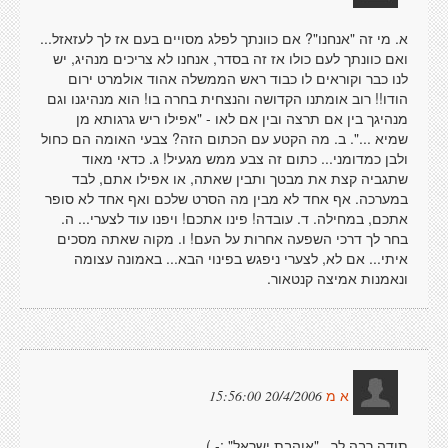
א. מי זה "אנחנו"? אם כוונתך לפלג מסויים בעם אז לך לעזאזל...
ואם כוונתך לעם כולו אז זה בסדר, אנחנו לא צריכים מנהיג, יש
לנו כבר וקוראים לו כבוד ראש הממשלה אהוד אולמרט ירום
הודו!! רוב אומתנו הקדושה והנצחית בחרה בו! הוא מנהיגנו וגם
מנהיגך בין אם תרצה ובין אם לאו - "אפילו ריש גרגותא מן
שמיא ...". ב. מה הקטע עם הכתום הזה? צבעי האומה הם כחול
ולבן כמדומני... כתום זה צבע ממש מגעיל! ג. כדאי מאוד
שתגביה קצת את מבטך ותבין שאתה, או אפילו אתם, לבד
במערכה. אף אחד לא מבין מה הסרט שלכם ואף אחד לא סופר
אתכם, במחילה. ד. עובדה! פינו אתכם! ויפנו עוד לצערי... ה.
בחר לך דרכי השפעה אחרות על העם! ו. מקוה שאתה מסכים
איתי... אם לא, לצערי ניפגש בפינוי הבא... באמונה עצומה
ונאמנות אמיצה קנטאור.
20/4/2006 15:56:00
א מ
תודה רבה לך.. "אוהבת ישראל" :- )