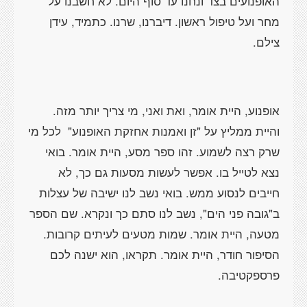
האופנועים בצד ונחנו עד סוף היום. לא חשבנו על
מחר ועל טיפול ראשון. דיברנו, שרנו. כתמיד, עידן
צילם.
אופנוע, היית אומר, ואת ואני, מי צריך יותר מזה.
והיית ממליץ על "זן ואמנות אחזקת האופנוע" לכל מי
שרק רצה לשמוע. זהו ספר מסע, היית אומר. בואי
נצא לטייל בו. אפשר לעשות מסעות גם כך, לא
חייבים לנסוע ממש. בואי נשב לנו ישיבה של עצלות
ב"גובה פני הים", נשב לנו סתם כך ונקרא. שם הספר
מטעה, היית אומר. שמות מטעים לעיתים קרובות.
הסיפור חודר, היית אומר. תקראו, הוא ישנה לכם
פרספקטיבה.