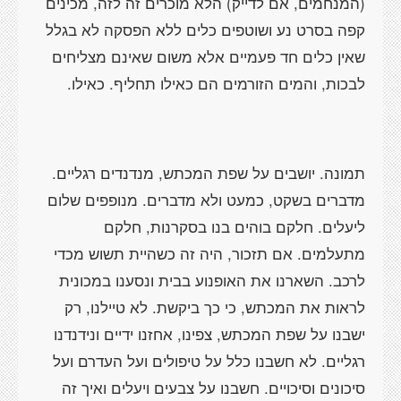
(המנחמים, אם לדייק) הלא מוכרים זה לזה, מכינים
קפה בסרט נע ושוטפים כלים ללא הפסקה לא בגלל
שאין כלים חד פעמיים אלא משום שאינם מצליחים
לבכות, והמים הזורמים הם כאילו תחליף. כאילו.
תמונה. יושבים על שפת המכתש, מנדנדים רגליים.
מדברים בשקט, כמעט ולא מדברים. מנופפים שלום
ליעלים. חלקם בוהים בנו בסקרנות, חלקם
מתעלמים. אם תזכור, היה זה כשהיית תשוש מכדי
לרכב. השארנו את האופנוע בבית ונסענו במכונית
לראות את המכתש, כי כך ביקשת. לא טיילנו, רק
ישבנו על שפת המכתש, צפינו, אחזנו ידיים ונידנדנו
רגליים. לא חשבנו כלל על טיפולים ועל העדרם ועל
סיכונים וסיכויים. חשבנו על צבעים ויעלים ואיך זה