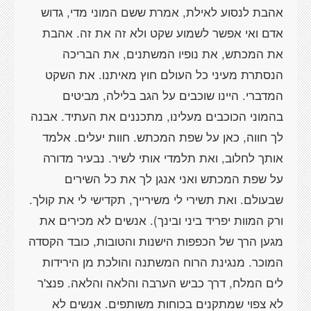
אהבת לנסוע לאילת, אמרת ששם המוני מדי, גדוש
אדם ואי אפשר לשמוע שקט ולא זה את זה. אהבת
את המכתש, את נופיו המשתנים, את הבריכה
הנסתרת מעיני כל העולם חוץ מאיתנו. את השקט
המדברי. היינו שוכבים על הגב בלילה, מביטים
בהמוני הכוכבים מעלינו, מתכננים את העתיד. אבנה
לך חווה, כאן על שפת המכתש. חוות יעלים. אלמד
אותך לחלוב, ואת תלמדי אותי לשיר. נבעיר מדורה
על שפת המכתש ואני אנגן לך את כל השירים
שבעולם. ואת תשירי לי משירייך, תקדישי לי את קולך.
ורק המוות יפריד ביני ובינך). אנשים לא מכירים את
מגען הרך של הכפפות הישנות והטובות, כובד הקסדה
המוכר. מנגינת הרוח המשתנה והולכת מן הירידות
לים המלח, דרך כביש הערבה והלאה והלאה. פנצ'ר
לא צפוי שמתקנים בכוחות משותפים. אנשים לא