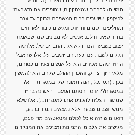
יפים רבים כל כך. הם באים בטענות (גלויות או
סמויות) לחבר'ה שמצחקקים, שהופכים את ה"שבעה"
לפיקניק, שיושבים בבית המשפחה מבוקר עד ערב
ומחליפים רשמים וחוויות, ומגישים כיבוד לאורחים
בחיוך שאינו הולם. אנשים לא מבינים שמי שבאמת
עצוב בשבעה הם דווקא אלו. החברים של. אלו שהיו
רגילים לשבת עם וכעת הם יושבים על. אלו שהאבל
היחיד שהם מכירים הוא על אנשים צעירים כמוהם,
מלאי חיוך וצחוק, והזכרון ההולם שלהם הוא להמשיך
בכך. (תסתכלו, הנה תמונה שלו במסגרת. הוא?
במסגרת?? זו מן הסתם הפעם הראשונה בחייו
שמישהו הצליח להכניס אותו למסגרת...). אלו שלא
ממש יושבים שבעה אלא נמצאים תמיד ברקע,
דואגים שיהיה אוכל לכולם ומטאטאים מדי פעם,
מגישים את אלבומי התמונות ומציגים את המבקרים