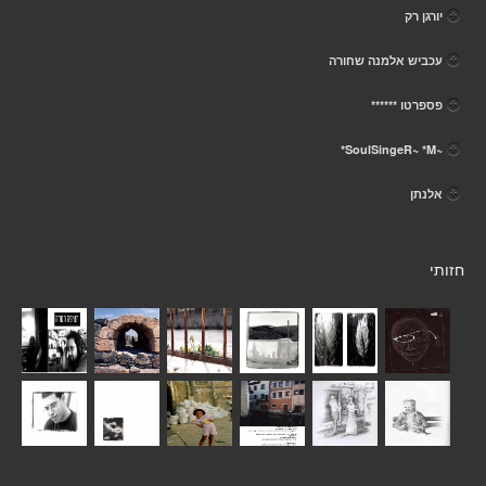
יורגן רק
עכביש אלמנה שחורה
פספרטו ******
~SoulSingeR~ *M*
אלנתן
חזותי