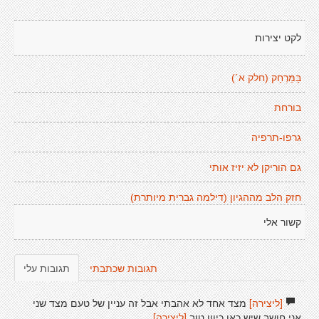
לקט יצירות
בָּמֵּרְחָק (חלק א´)
בורחת
גרפו-תרפיה
גם הוריקן לא יזיז אותי
חזק הלב מההגיון (דילמה גברית מיותרת)
קשור אלי
תגובות שכתבתי
תגובות עלי
[ליצירה]
מצד אחד לא אהבתי אבל זה עניין של טעם מצד שני
אני חושב שיש כאן כיוון טוב
[ליצירה]