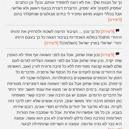
כך על הבנות שלך, את לא רוצה להספיד אותם, נכון? וכן כותבים
'אפסיק למצוץ' ולא יפסיק, הדוברת דוברת בבגוף ראשון ולא שלישי.
אבל בכללי הקטע מרגש ומזכיר לי בתים מבולגנים שנתקלתי בהם.
[ליצירה]
[ליצירה]
כל כך נכון ... הציבור הרוצה לשכוח ולהרחיק את זהותו
היהודי מתנכל במלוא האכזריות בציבור הגאה כל כך בעצם היותו
יהודי ישראלי בארץ ישראל (השלמה)!!
[ליצירה]
[ליצירה]
נכון שזה שחוק, אבל גם לפני השואה אף אחד לא האמין
שזה יקרה. נכון שזה שחוק אבל גם לפני השואה הצליחו לגרום לעם
שלם לשנוא קבוצה מסויימת ללא כל סיבה נראית לעיין (אגב, האשימו
את היהודים שהם לוקחים את כל הכסף של גרמניה, מדברים כל
הזמן על הכספים שמושקעים בהתנחלויות, ההקלות שכבר לא
קיימות). נכון שזה שחוק אבל גם לפני השואה עשו דמוניזציה מטורפת
לאותה קבוצה. בימים האחרונים אני מוצא את עצמי חושב יותר ויותר
על הדברים הדומים. אמנם יש גם הרבה שוני: הרבה קשרי משפחה
(מן הסתם הרבה יותר מאשר שם), הרבה אנשים שלא יתנו לדבר כזה
לקרות. גם לא מדובר על יהודים גלותיים חסרי אונים, רובם שירתו
בצבא. וכן כל מני אפשרויות אחרות. אבל מי שמכבה את הנורות
האדומות (והרבה כאלו נדלקו לאחרונה) לא נכון הוא עושה. עמונה
היא כבר לא נורה אדומה. עמונה זו השריפה שהתחילה לבעור.