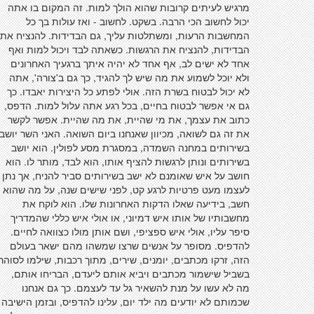
מרגיש לעיתים קרובות שהוא הולך למות. זה המקום בו אתה
יכול לחשוב הכי הרבה. בשקט. לחשוב - ואז עולות בך כל
המחשבות הרעות, ומשתלטות עליך, גם הבדידות. להנציח את
הבדידות, להנציח את הרגשות. כשאתה לבד ויכול למות ואף
אחד לא ישים לב, אף אחד לא יהיה איתך ברגעיך האחרונים
ולא יוכל לשמוע את מה שיש לך להגיד, כך גם ב'צורה', אתה
לא יכול לבטוח בשרת הזה. אולי לפתע כל היצירות יאבדו. כך
גם אי אפשר לבטוח בחיים, בכל רגע אתה עלול למות. הדפס,
כתוב את עצמך, את מי שהיית, את מה שהיית. אפשר לקשר
את זה גם לשואה, מכיוון שאנחנו ביום השואה. האני השר יושב
בשירותים במחנה השמדה, במסגרת מסע לפולין. הוא יושב
בשירותים ונותן לרגשות להציף אותו, הוא לבד, מותר לו. הוא
חושב על איש שאומנם לא ישב בשירותים סביר להניח, אך נתן
לעצמו מעט פרטיות לרגע קט, לפני שישים שנה, על מה שהוא
חשב, בידיעה שאלו הדקות האחרונות שלו. הוא לוקח את
מחשבותיו של אותו איש דמיוני, או אולי איש כללי שהמדריך
סיפר עליו, אולי איש ספציפי, ושם אותן מולו כצוואה לחיים.
להדפיס. מסופר על אנשים שרצו שמשהו מהם ישאר בעולם
הזה, זרקו מכתבים, יומנים, שירים, מתוך רכבות, שילמו לסוהר
בשביל שישמור מכתבים ויביא אותם ליעדם, הבריחו אותם,
מה לא עשו על מנת להשאיר גל עד לעצמם. כך גם אנחנו
שכמותם לא יודעים מה ילד יום, עלינו להדפיס, ובזמן הישיבה