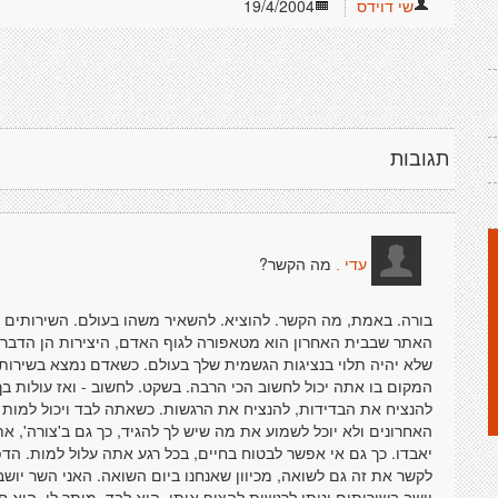
שי דוידס
19/4/2004
תגובות
מה הקשר?
עדי .
בורה. באמת, מה הקשר. להוציא. להשאיר משהו בעולם. השירותים ה
האתר שבבית האחרון הוא מטאפורה לגוף האדם, היצירות הן הדברי
שלא יהיה תלוי בנציגות הגשמית שלך בעולם. כשאדם נמצא בשירותי
המקום בו אתה יכול לחשוב הכי הרבה. בשקט. לחשוב - ואז עולות ב
להנציח את הבדידות, להנציח את הרגשות. כשאתה לבד ויכול למות ו
האחרונים ולא יוכל לשמוע את מה שיש לך להגיד, כך גם ב'צורה', א
יאבדו. כך גם אי אפשר לבטוח בחיים, בכל רגע אתה עלול למות. ה
לקשר את זה גם לשואה, מכיוון שאנחנו ביום השואה. האני השר יו
יושב בשירותים ונותן לרגשות להציף אותו, הוא לבד, מותר לו. הוא 