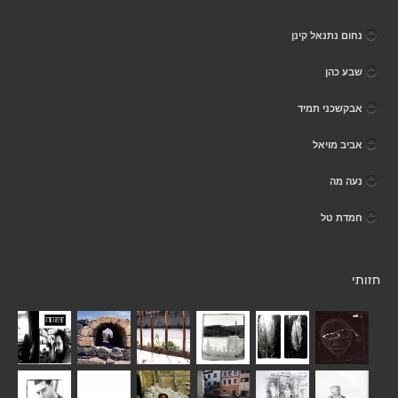
נחום נתנאל קינן
שבע כהן
אבקשכני תמיד
אביב מויאל
נעה מה
חמדת טל
חזותי