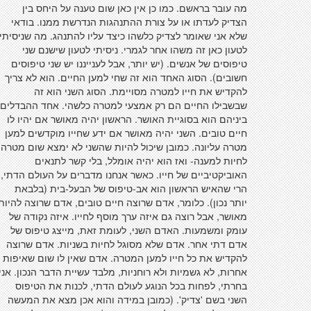
מה עובר בראשם. כמו כן אין כאן שום טענה על היחס בין
הצדיק לעדתו או על צורת ההתנהגות הנדרשת ממנו. בודאי
שלא אני שאומר לצדיק כלשהו כיצד עליו להתנהג. מה שניסיתי
לטעון כאן זה משהו אחר לגמרי. ניסיתי לטעון שישנם שני
טיפוסים של אנשים. (יש יותר, אבל לענייננו יש שני טיפוסים
חשובים). הסוג האחד הוא זה שחי למען החיים. הוא לא צריך
להקדיש את חייו למטרה מסויימת. הסוג השני הוא זה
שבשבילו החיים הם רק אמצעי למטרה כלשהי. אחד ההבדלים
ביניהם הוא בסוגיית האושר. הראשון יהיה מאושר אם יהיו לו
חיים טובים. השני יהיה מאושר אם ידע שחייו מוקדשים למען
מטרה עליונה. כמובן שיכול להיות שהשני לא ימצא שום מטרה
לחיות למענה- ואז הוא יהיה אומלל, בלי קשר לתנאים
האוביקטיביים של חייו. כאשר אנחנו מדברים על העולם הדתי,
הרי שהאיש הראשון הוא אב-טיפוס של הבעל-בית (בלבאת
יותר נכון). כלומר, אדם שרוצה חיים טובים, אדם שרוצה להיות
מאושר, אבל רוצה גם איזה ערך מוסף לחייו. איזה נקודה של
עומק ומשמעות. האדם השני, לעומת זאת, מייצג טיפוס של
אדם דתי אחר. אדם שלא מסוגל לחיות בשניות. אדם שרוצה
להקדיש את כל חייו למען המטרה. אדם שאין לו שום שאיפות
אחרות, לא גשמיות ולא רוחניות, מלבד עשיית הדבר הנכון. אני
בחרתי, לפחות בכל הנוגע לעולם הדתי, לכנות את הטיפוס
השני בשם 'צדיק'. (כמובן במידה והוא אכן מצא את המעשה