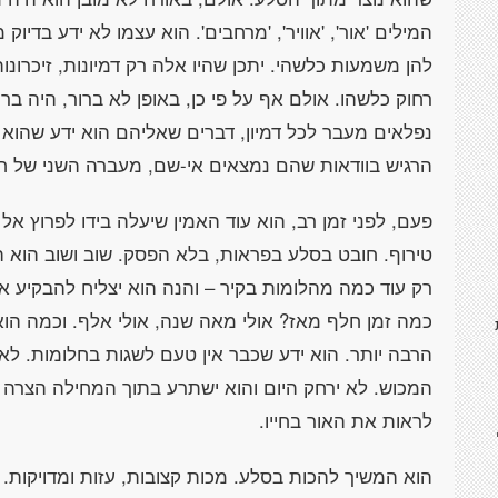
המילים 'אור', 'אוויר', 'מרחבים'. הוא עצמו לא ידע בדי
להן משמעות כלשהי. יתכן שהיו אלה רק דמיונות, זיכרונו
רחוק כלשהו. אולם אף על פי כן, באופן לא ברור, היה ברו
נפלאים מעבר לכל דמיון, דברים שאליהם הוא ידע שהוא מ
הרגיש בוודאות שהם נמצאים אי-שם, מעברה השני של ח
פעם, לפני זמן רב, הוא עוד האמין שיעלה בידו לפרוץ אל
טירוף. חובט בסלע בפראות, בלא הפסק. שוב ושוב הוא הי
רק עוד כמה מהלומות בקיר – והנה הוא יצליח להבקיע א
כמה זמן חלף מאז? אולי מאה שנה, אולי אלף. וכמה הוא
הרבה יותר. הוא ידע שכבר אין טעם לשגות בחלומות. לא 
המכוש. לא ירחק היום והוא ישתרע בתוך המחילה הצרה ול
לראות את האור בחייו.
הוא המשיך להכות בסלע. מכות קצובות, עזות ומדויקות. ע