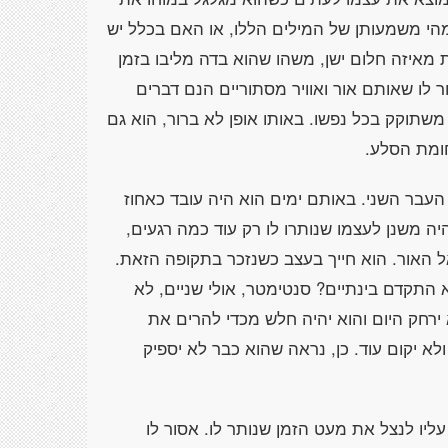
וק מהי משמעותן של המילים הללו, או האם בכלל יש
ת מאיזה חלום ישן, משהו שהוא בדה מליבו בזמן
ר לו שאותם אור ואוויר מסתוריים הנם דברים
שתוקק בכל נפשו. באותו אופן לא ברור, הוא גם
ומת הסלע.
 העבר השני. באותם ימים הוא היה עובד כאחוז
ה משנן לעצמו שנותרו לו רק עוד כמה רגעים,
ל האור. הוא חייך בעצב כשנזכר בתקופה הזאת.
 התקדם בינתיים? סנטימטר, אולי שניים, לא
ירחק היום והוא יהיה חלש מכדי להרים את
א יקום עוד. כן, נראה שהוא כבר לא יספיק
ליו לנצל את מעט הזמן שנותר לו. אסור לו