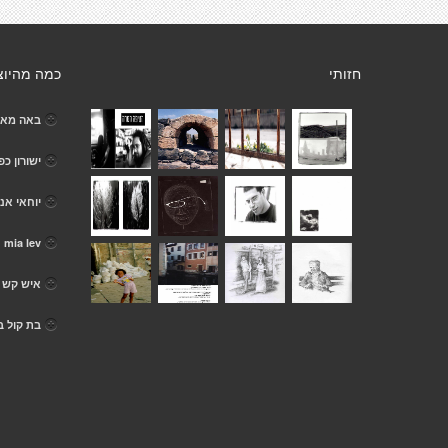
חזותי
כמה מהיוצ
באה מא
ישורון כפ
יוחאי אנ
mia lev
איש קש
בת קול ב