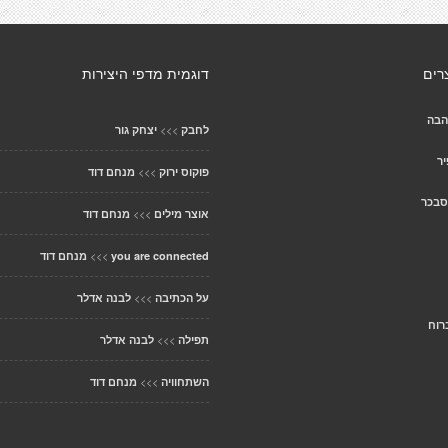
רים
דוגמית מדפי היצירות
הבה
>>>
לחבק
יצחק גור
יר
>>>
פוקוס ירוק
מנחם דוד
סבכר
>>>
אוצר מילים
מנחם דוד
>>>
you are connected
מנחם דוד
>>>
על הכתיבה
לבנה אדלר
רוח
>>>
תפילה
לבנה אדלר
>>>
השתחוויה
מנחם דוד