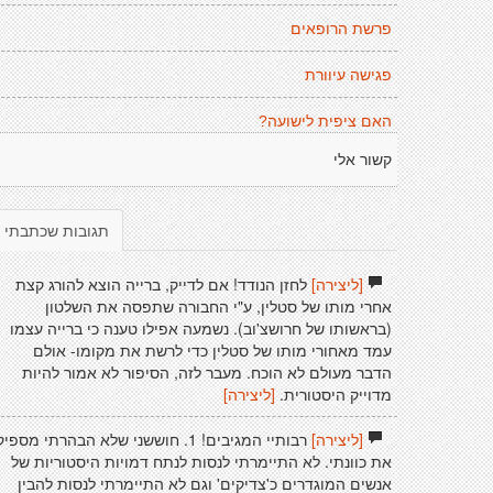
פרשת הרופאים
פגישה עיוורת
האם ציפית לישועה?
קשור אלי
תגובות שכתבתי
[ליצירה]
לחזן הנודד! אם לדייק, ברייה הוצא להורג קצת
אחרי מותו של סטלין, ע"י החבורה שתפסה את השלטון
(בראשותו של חרושצ'וב). נשמעה אפילו טענה כי ברייה עצמו
עמד מאחורי מותו של סטלין כדי לרשת את מקומו- אולם
הדבר מעולם לא הוכח. מעבר לזה, הסיפור לא אמור להיות
מדוייק היסטורית.
[ליצירה]
[ליצירה]
רבותיי המגיבים! 1. חוששני שלא הבהרתי מספיק
את כוונתי. לא התיימרתי לנסות לנתח דמויות היסטוריות של
אנשים המוגדרים כ'צדיקים' וגם לא התיימרתי לנסות להבין