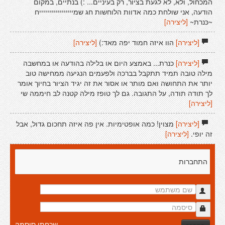
המכחול, ולא, לא לגעת בציור, רק בעיניים... :) בנתיים, במקום
הודעה, אני שולחת כמה אדוות הלוחשות חג שמיייייייייייייייייח
~כּנרת~
[ליצירה]
[ליצירה]
הוו איזה חמוד יפה מאד:)
[ליצירה]
[ליצירה]
כנרת... באמצע היום או בלילה בהודעה או במחשבה
מילה טובה תמיד תתקבל בברכה ולפעמים הנגיעה ממחישה טוב
יותר את התחושה ואם מותר או אסור את זה יגיד הציור בחיוך אומר
לך תודה תודה, על התגובה. גם לך טופז מילה קטנה לב חיממה שי
[ליצירה]
[ליצירה]
מצוין! כמה אופטימיות. אין פה איזה תחכום גדול, אבל
זה יופי.
[ליצירה]
התחברות
שכחתי סיסמה