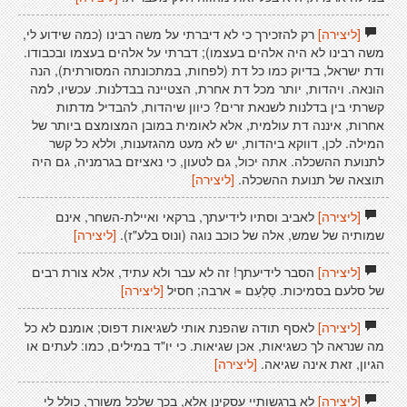
[ליצירה]
רק להזכירך כי לא דיברתי על משה רבינו (כמה שידוע לי,
משה רבינו לא היה אלהים בעצמו); דברתי על אלהים בעצמו ובכבודו.
ודת ישראל, בדיוק כמו כל דת (לפחות, במתכונתה המסורתית), הנה
הונאה. ויהדות, יותר מכל דת אחרת, הצטיינה בבדלנות. עכשיו, למה
קשרתי בין בדלנות לשנאת זרים? כיוון שיהדות, להבדיל מדתות
אחרות, איננה דת עולמית, אלא לאומית במובן המצומצם ביותר של
המילה. לכן, דווקא ביהדות, יש לא מעט מהגזענות, וללא כל קשר
לתנועת ההשכלה. אתה יכול, גם לטעון, כי נאציזם בגרמניה, גם היה
תוצאה של תנועת ההשכלה.
[ליצירה]
[ליצירה]
לאביב וסתיו לידיעתך, ברקאי ואיילת-השחר, אינם
שמותיה של שמש, אלה של כוכב נוגה (ונוס בלע"ז).
[ליצירה]
[ליצירה]
הסבר לידיעתך! זה לא עבר ולא עתיד, אלא צורת רבים
של סלעם בסמיכות. סַלְעַם = ארבה; חסיל
[ליצירה]
[ליצירה]
לאסף תודה שהפנת אותי לשגיאות דפוס; אומנם לא כל
מה שנראה לך כשגיאות, אכן שגיאות. כי יו"ד במילים, כמו: לעתים או
הגיון, זאת אינה שגיאה.
[ליצירה]
[ליצירה]
לא ברגשותיי עסקינן אלא, בכך שלכל משורר, כולל לי