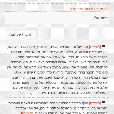
בהמון זועם רוח מרד נפיח!
קשור אלי
תגובות שכתבתי
[ליצירה]
הפופוליזם, הוא של השלטון לדעתי, גברת שרה בערוגה,
אין פופוליזם ודמגוגיה, זולים ומתועבים יותר, מאשר עצם תוכניתו
הקלקלית של ביביניהו. בכך, שהוא מאשים את האימהות החד -
הוריות בחוסר רצונן לעבוד; ואפילו לאנשים בעלי נכות, הוא מתחיל
להתנכל, הוא מעמיד את עצמו, במצב מאוד מאוד לא נוח, כאשר, אין
לו אפילו הסבר ברור ומתקבל על דעת כלל, לסיבות שהניעו אותו,
לצאת במסע גזירות כה חריפות, כנגד העם. ואת גברתי, עוד תביני,
את כל הפופוליסטיות, שבתוכניתו הכלכלית של שר - האוצר הנוכחי
שלנו. את את כל העוון, שבחוסר הרגישות שלו, כלפי צרכיו של עם -
הפועלים; המובטלים; הנכים והעניים. בינתיים, ביי!
[ליצירה]
[ליצירה]
אכן! מדובר במילה ארמית, שנכנסה גם לשפה העברית
ושמשה בה, בעיקר בימי המשנה והתלמוד. לכן, על אף שמדובר
במילה ארמית, היא בכל זאת מהווה חלק מעברית.
[ליצירה]