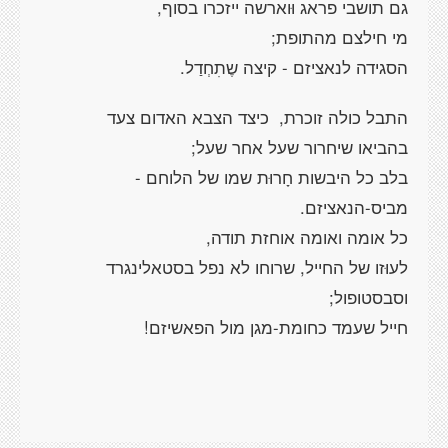
גם תושבי פראג וּוארשה ייזכרו בסוף,
מי חילצם מהתופת;
הסגידה לנאציזם - קיצה שֶתִחְדַל.
התבל כולה זוכרת, כיצד הצבא האדום צעד
בהביאו שיחרור שעל אחר שעל;
בלב כל היבשות חָרוּת שמו של הלוחם -
מביס-הנאציזם.
כל אומה ואומה אוחזת תודה,
לעוּזו של החייל, שרוחו לא נפל בסטאלינגרד
וסבסטופול;
חייל שעמד כחומת-מגן מול הפאשיזם!