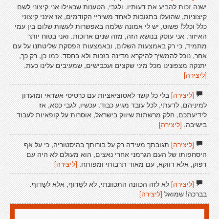
ישנה זכות להביע את דעותיו. ולגבי, הטענות שכאילו אני קיצוני לשם
קיצוניות, שהועלו בתגובות לאחד משיריי הקודמים, אז אינני קיצוני
כלל וכלל! פשוט, יש לי אמונה שלמה באפשרות לעשות שלום בין עמי
האיזור. אני עוסק בנושא הזה, מזה שנים ארוכות. ואני בטוח יותר
מתמיד, כי רק באמצעות השלום, ובאמצעות הפסקת שליטתנו על עם
אחר, נוכל להמשיך להיקרא מדינה בזכות ולא בחסד. כמו כן, רק כך,
יתנקה מצפונינו מכל מיני שקצים ועכבישים, שמעיבים עלינו כעת.
[ליצירה]
[ליצירה]
בלי כל קשר לאסוציאציות עם כרטיסי אשראי ומועדון
למיניהם, לדעתי, לכל עובד מגיע כבוד. עכשיו, לגבי כסא, אז
לידיעתכם, חלק מרשתות שיווק בישראל, אוסרות על קופאיות לעבוד
בישיבה.
[ליצירה]
[ליצירה]
תגובתך מעידה רק על בורותך בהיסטוריה, כי על אף
היסחפותו של העם הגרמני אחרי נאצים, הוא מעולם לא היה עם
דפוק, אלא דווקא, עם מאוד תרבותי ומפותח.
[ליצירה]
[ליצירה]
לא לזה הכוונה התכוונתי, לא לשֻדוף, אלא לשַדוף.
בברכה! שמואל
[ליצירה]