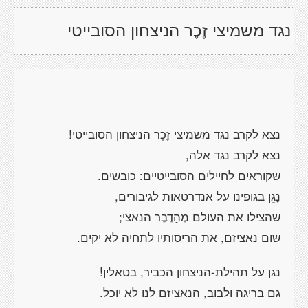
נגד משמיצי זֶכֶר הניצחון הסובייטי
נצא לקרב נגד משמיצי זֶכֶר הניצחון הסובייטי!
נצא לקרב נגד אלה,
שקוראים לחיילים הסובייטיים: כובשים.
נָגֵן בגופינו על אנדרטאות לגיבורים,
שהצילו את העולם מֶהַדֶבֶר הנאצי;
שום נאציזם, את הריסותיו לתחיה לא יקים.
נגן על תהילת-הניצחון הכביר, בטאלין!
גם בריגה וּלבוב, הנאציזם לנו לא יוכל.