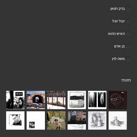
ברק רגואן
יובל יובל
האיש ההוא
בן אדם
משה לוין
חזותי