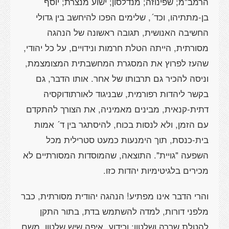
הרמב"מ; שפינוזה; מנדלסון; ישוע מנצרת; יוסף
בן-מתתיהו, וכד´, שלימים הפכו להיחשב בין גדולי
החשיבה האנושית, תגובה ראשונה של הנהגה
מסורתית, הייתה הטלת חרמות ונידויים, על כל יהודי,
שהעז לפרוץ את המסגרת המחשבתית המצומצמת,
וניסה להכיר גם תרבותו של אחר. אותו הדבר, גם
בקשר ליהדות רפורמית, שבניגוד לאורתודוקסיה
דתית-קנאית, מבינים מאמיניה, את הצורך להתקדם
עם הזמן, ולא לנסות בכוח, להיסתגר בין ד´ אמות
בית-כנסת, תוך הימנעות כמעט סטרילית מכל
השפעה "גויית". התוצאה, שהמוסדות המסורתיים לא
מכירים בלגיטימיות יהדות כזו.
והרי הדבר אינו מפתיע! הנהגה יהודית מסורתית, כבר
מלפני דורות, למדה להשתמש בדת, בתור התקן
להטלת שררה ושלטון; וכידוע, איפה שיש שלטון, משם