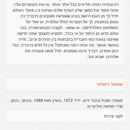
רעיונותיה רצחה מליונים בכל אתר ואתר. או את הקומניזם עליו
אתה מוסר את נפשך שרק הוסיף שלום ואחווה בין פועלי העולם.
חדל לך מן העם היושב בציון ששורשיו מוטבעים כדבריך כה
עמוק בגזענות, לך אל הנצרות הכלל עולמית, או אולי אל
האסלאם הפלורליסטי, או שמא - לקובה הקומוניסטית, בנה
עולם חדש מן היסוד על אי בודד, תמציא לעצמך שפה חדשה
שאיננה נגועה כמו העברית בהבחנות בין המינים וכיוב', וחיה
באושר ועושר. מה אתה רוצה מאיתנו? אין כל חדש בדבריך, כבר
המן אמרם, דבריך אינם נשמעים, חדל ממנו ונעבדה את
אלוהינו. שבוע טוב.
שמואל ירושלמי
משורר ופעיל ציבור ידוע. יליד 1972. בארץ מאז 1988. בעיקר, כותב
שירי-מחאה פוליטיים
לקט יצירות