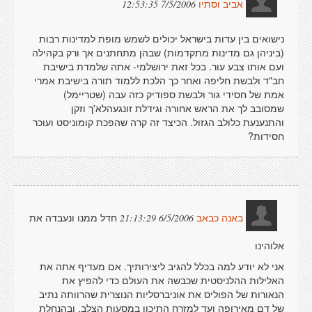
7/5/2006 12:53:35
אביב וסתיו
נישואים בין עדות בישראל יכולים לשמש מופת למדינות רבות
(ביניהן גם מדינות מתקדמות) שבהן מתחתנים אך ורק בקהילה
ועם אותו צבע עור. בכל זאת ירושלמי- אתה שלמדת בישיבת
חב"ד ולבשת חליפה ואחר כך הלכת ללמוד תורה בישיבת אמרי
אמת של חסידי גור ולבשת ספודיק כזה עבה (שטריימל)
שמסובב לך את הראש אחורה וגידלת זונגעהלא'ך וזקן
והתנענעת כלולב הגזול. הכיצד זה קרה שהפכת קומוניסט ועוכר
חסידות?
חדל ממנו ונעבדה את
6/5/2006 21:13:29
באנה כבאב
אלוהינו
אני לא יודע למה בכלל להגיב ליצירותיך. אם מעדיף אתה את
האלילות ההלניסטית שכבשה את העולם כדי להפיץ את
הנאורות של הפוליס את אוניברסליות הנוצרית שהרוותה נתיב
של דם מאירופה ועד למזרח התיכון במסעות הצלב, ובהנחלת