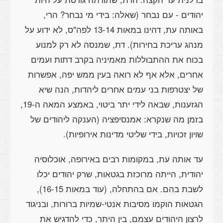
יהודים - עם נבחר (שאלה: בידי מי נבחר? הרי,
באותה עת, דהינו במאות 13-14 לפה"ס, לא ידוע על
מנהג עריכת בחירות). דת, שמנסה לא רק למנוע
בכוח את ההתבוללות מאמיניה בקרב דתות ועמים
אחרים, אלא אף לא רואה בעין ממש יפה, אפשרות
של יצטרפות בני עמים אחרים ליהדות, הנה שיא
הגזענות, שבאה לידי יתר ביטוי, באמצע המאה ה-19,
בזמן מה שנקרא: אמנסיפציה (הענקה ליהודים של
שויון זכויות, בידי שליטי מדינות אירופיות).
עד אותה עת, במקומות רבים באירופה, אוכלוסיה
יהודית, הייתה מרוכזת בגטאות, שרק יהודים יכלו
לשבת בהם. אם בהתחלה, (עוד במאות 16-15),
הגטאות הוקמו מסיבות אנטי-שמיות ברורות, ובניגוד
לרצון היהודים עצמם, בין היתר, כדי להדגיש את