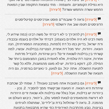
היא נפילת הקומוניזם. וחוצמזה - מתי נמצאת התקופה שבין המאות
החמש עשרה והחמש עשרה?
[ליצירה]
[ליצירה]
נראה לי שעבמי"ם פוסט אנרכיסטים קפיטליסטים
הדוניסטים חטפו שוב את ירושלמי
[ליצירה]
[ליצירה]
רק להזכירך כי לא דיברתי על משה רבינו (כמה שידוע לי,
משה רבינו לא היה אלהים בעצמו); דברתי על אלהים בעצמו ובכבודו.
ודת ישראל, בדיוק כמו כל דת (לפחות, במתכונתה המסורתית), הנה
הונאה. ויהדות, יותר מכל דת אחרת, הצטיינה בבדלנות. עכשיו, למה
קשרתי בין בדלנות לשנאת זרים? כיוון שיהדות, להבדיל מדתות
אחרות, איננה דת עולמית, אלא לאומית במובן המצומצם ביותר של
המילה. לכן, דווקא ביהדות, יש לא מעט מהגזענות, וללא כל קשר
לתנועת ההשכלה. אתה יכול, גם לטעון, כי נאציזם בגרמניה, גם היה
תוצאה של תנועת ההשכלה.
[ליצירה]
[ליצירה]
גם בתגובות אתה מערבב טענות? 1. שמתי לב שכתבת
שיהדות היא הונאה. זו הטענה שביקשתי ממך להסביר. 2. נכון -
ביהדות יש בדלנות, אבל בגלל שזו בדלנות ולא שנאת זרים היהדות
לא דורשת מהמאמינים לצאת למסעי צלב, ג'יהאד, כיבוש העולם או
מהפכה. 3. נראה לי שהזלזול בדת וב'ילידים', שמתגלה לעיתים
בציונות, נובע מהתרבות האירופית כפי שהיא מתבטאת בתנועת