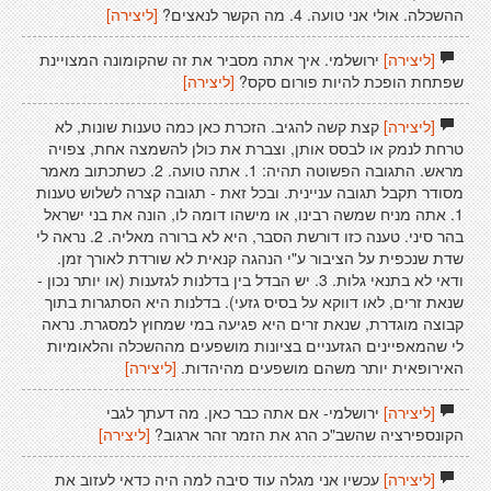
ההשכלה. אולי אני טועה. 4. מה הקשר לנאצים?
[ליצירה]
[ליצירה]
ירושלמי. איך אתה מסביר את זה שהקומונה המצויינת
שפתחת הופכת להיות פורום סקס?
[ליצירה]
[ליצירה]
קצת קשה להגיב. הזכרת כאן כמה טענות שונות, לא
טרחת לנמק או לבסס אותן, וצברת את כולן להשמצה אחת, צפויה
מראש. התגובה הפשוטה תהיה: 1. אתה טועה. 2. כשתכתוב מאמר
מסודר תקבל תגובה עניינית. ובכל זאת - תגובה קצרה לשלוש טענות
1. אתה מניח שמשה רבינו, או מישהו דומה לו, הונה את בני ישראל
בהר סיני. טענה כזו דורשת הסבר, היא לא ברורה מאליה. 2. נראה לי
שדת שנכפית על הציבור ע"י הנהגה קנאית לא שורדת לאורך זמן.
ודאי לא בתנאי גלות. 3. יש הבדל בין בדלנות לגזענות (או יותר נכון -
שנאת זרים, לאו דווקא על בסיס גזעי). בדלנות היא הסתגרות בתוך
קבוצה מוגדרת, שנאת זרים היא פגיעה במי שמחוץ למסגרת. נראה
לי שהמאפיינים הגזעניים בציונות מושפעים מההשכלה והלאומיות
האירופאית יותר משהם מושפעים מהיהדות.
[ליצירה]
[ליצירה]
ירושלמי- אם אתה כבר כאן. מה דעתך לגבי
הקונספירציה שהשב"כ הרג את הזמר זהר ארגוב?
[ליצירה]
[ליצירה]
עכשיו אני מגלה עוד סיבה למה היה כדאי לעזוב את