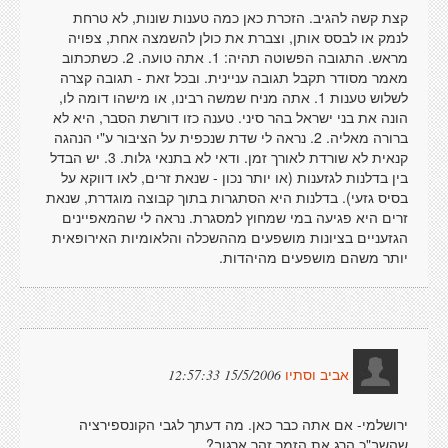
קצת קשה להגיב. הזכרת כאן כמה טענות שונות, לא טרחת
לנמק או לבסס אותן, וצברת את כולן להשמצה אחת, צפויה
מראש. התגובה הפשוטה תהיה: 1. אתה טועה. 2. כשתכתוב
מאמר מסודר תקבל תגובה עניינית. ובכל זאת - תגובה קצרה
לשלוש טענות 1. אתה מניח שמשה רבינו, או מישהו דומה לו,
הונה את בני ישראל בהר סיני. טענה כזו דורשת הסבר, היא לא
ברורה מאליה. 2. נראה לי שדת שנכפית על הציבור ע"י הנהגה
קנאית לא שורדת לאורך זמן. ודאי לא בתנאי גלות. 3. יש הבדל
בין בדלנות לגזענות (או יותר נכון - שנאת זרים, לאו דווקא על
בסיס גזעי). בדלנות היא הסתגרות בתוך קבוצה מוגדרת, שנאת
זרים היא פגיעה במי שמחוץ למסגרת. נראה לי שהמאפיינים
הגזעניים בציונות מושפעים מההשכלה והלאומיות האירופאית
יותר משהם מושפעים מהיהדות.
15/5/2006 12:57:33
אביב וסתיו
ירושלמי- אם אתה כבר כאן. מה דעתך לגבי הקונספירציה
שהשב"כ הרג את הזמר זהר ארגוב?