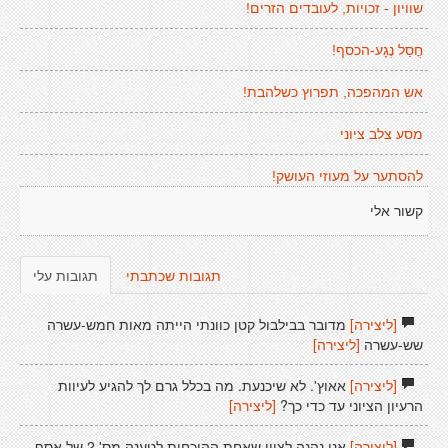
שוויון - זכויות, לעובדים הזרים!
חֳסַל נֶגָע-הכסף!
אש המהפכה, תפרוץ כשלהבת!
מסע צלב ציוני
להסתער על מעוזי העושק!
קשור אלי
תגובות שכתבתי
תגובות עלי
[ליצירה]
מדובר בבילבול קטן כוונתי הייתה מאות חמש-עשרה
שש-עשרה
[ליצירה]
[ליצירה]
אאוץ'. לא שיכנעת. מה בכלל גרם לך להגיע לעיוות
הרעיון הציוני עד כדי כך?
[ליצירה]
[ליצירה]
אני נהנה לציין שאחת ההוכחות לטענה מס' 2 של אסף