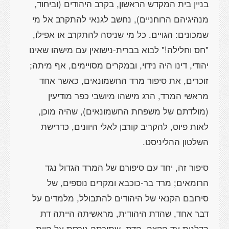
בניין בית המקדש הראשון, בקרב היהודים (וביחוד,
מנהיגיהם הרוחניים), נחשב לגנאי להתקרב אל מי
שמכונים: הגויים. כל מי שניסה להתקרב או אפילו,
"חס וחלילה!" לבוא בברית-נישואין עם מישהו שאינו
יהודי, דינו היה נידוי, ובמקרים מסויימים, אף מיתה;
זוכרים, את סיפור מרד החשמונאים, כאשר אחד
מראשי המרד, הרג מישהו מיושבי כפר מודיעין
(מולדתם של משפחת החשמונאים), שהיה מוכן,
לאות פיוס, להקריב קורבן לאלי היוונים, כדרישת
השלטון ההליניסט.
סיפור זה, יחד עם סיפורם של המרד הגדול נגד
הרומאים; מרד בר-כוכבא ומקרים נוספים, של
סירובם הקנאי של היהודים להתבולל, מלמדים על
דבר אחד, שהדת היהודית, מראשיתה הייתה דת
בדלנית עד הקצה. הדת, שתורתה גורסת על היות