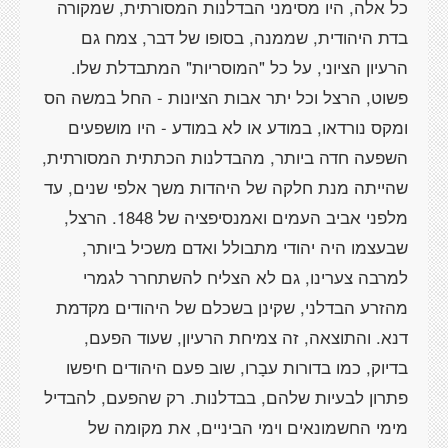
כל אלה, היו מסימני הבדלנות המסורתית, שמקורה
בדת היהודית, שממנה, בסופו של דבר, צמח גם
הרעיון הציוני, על כל "המוסריות" המתבדלת שלו.
פשוט, הרצל וכל יתר אבות הציונות - החל במשה הס
ומקס נורדאו, במודע או לא במודע - היו מושפעים
השפעה חדה ביותר, מהבדלנות הכתתית המסורתית,
שהייתה מנת חלקה של היהדות משך אלפי שנים, עד
מלפני אביב העמים ואמנסיפציה של 1848. הרצל,
שבעצמו היה יהודי מתבולל ואדם משכיל ביותר,
למרבה צערינו, גם לא הצליח להשתחרר לגמרי
מהזרע הבדלני, שקינן בשכלם של היהודים מקדמת
דנא. והתוצאה, זה צמיחת הרעיון, שעוד הפעם,
בדיוק, כמו בדורות עבָרו, שוב פעם היהודים חיפשו
פתרון לבעיות שלהם, בבדלנות. רק שהפעם, להבדיל
מימי החשמונאים וימי הביניים, את מקומה של