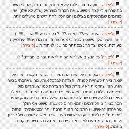
[ליצירה]
דווקא בתור צילום לא אומנותי, זה נחמד, אם כי משהו
בתאורה אולי קצת מטשטש את הבחור משמאל (שלי, לא שלו). יש
פורומים שמתעסקים בצילום והם יוכלו לתת דגשים מועילים יותר...
[ליצירה]
[ליצירה]
איפה היא?!?! איפה?!?!? רק תצביעו!!! אני רץ!!!! :)
וואו!! השיר שלך פשוט העביר בי צמרמורת!!! זה מדהים!!! אירוטיקה
מעודנת, ממש יצר הרע מסתתר פה... :) לאהודות...
[ליצירה]
[ליצירה]
כל הנשים אצלך אוהבות לראות גברים עובדים? :)
[ליצירה]
[ליצירה]
רגע, זה דיוקן שבו את מצויירת כשהיית קטנה, או דיוקן
שאת ציירת כשהיית קטנה?! הצלחת לבלבל אותי. מה שאהבתי בציור
הזה, הוא שהדמות לא עומדת מול המציירת כמו שעומדים מול
מצלמה בצילום פספורט, אלא מצויירת בתנוחה טבעית יותר, כאילו
היא בככלל לא שם בשביל הציור. גם ההצללה נותנת פה עומק שהיה
חסר בציורים הקודמים (המאוחרים למעשה, פשוט אני הולך
מהאחרון לראשון...) התמונה הזאת הרבה יותר "מציאותית" ופחות
"חלומית", או ליתר דיוק הטשטוש העדין שבה משרה אווירה של זיכרון
ילדות, מה שמתאים לציור אם ציירת בו את עצמך כשהיית קטנה
באמת.
[ליצירה]