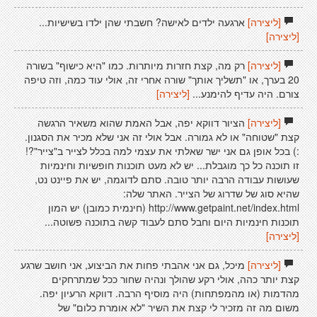
[ליצירה]
ארגעה ילדים לאישה? חשבתי שהן ילדו בשישיות...
[ליצירה]
[ליצירה]
רק מה, קצת חזרות מיותרות. כמו "היא כישוף" בשורה
20 בערך, או "תשליך אותך" שורה אחרי זה, אולי עוד כמה, וזה טיפה
צורם. היה עדיף להימנע...
[ליצירה]
[ליצירה]
הציור דווקא יפה, אבל האמת שהוא משאיר הרגשה
קצת "שטוחה" או לא גמורה. אבל אולי זה אני שלא מכיר את הסגנון.
:) בכל אופן גם אני ישר שאלתי את עצמי למה בכלל לצייר ב"צייר"?!
זו תוכנה כל כך מוגבלת... יש לא מעט תוכנות חופשיות וחינמיות
שעושות עבודה הרבה יותר טובה. סתם לדוגמה, יש את פיינט נט,
שהיא סוג של שדרוג של הצייר. האתר שלה:
http://www.getpaint.net/index.html (חינמית כמובן) יש המון
תוכנות חינמיות היום וחבל סתם לעבוד קשה בתוכנה פשוטה...
[ליצירה]
[ליצירה]
מיכל, גם אני אהבתי פחות את הביצוע, אני חושב שרגע
קצת יותר כהה, אולי רקע שהולך ונהיה שחור ככל שמתרחקים
מהדמות (או מהמפתחות) היה מוסיף הרבה. דווקא הרעיון יפה.
משום מה זה מזכיר לי קצת את השיר "לא אומרת כלום" של