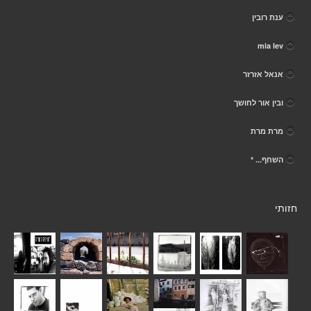
ענת רובין
mia lev
אנאל אזרזר
ובין אור לחושך
מרת מרת
השחף... *
חזותי