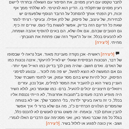
לחבר טקסט עם רעיון מסוים, את הסיפור עם השאלה ובחרתי ליישם
רעיון מסוים שניתקלתי בו. הדיון הוא לגיטימי. לא שללתי ממך אף
זכות, רק הפנתי אותך להסתכל על הרובד הנוסף שלפעמים יש
לבחירות, של עיצוב, של פיסוק, של לחן אפילו. ובעיקר- רציתי לומר
שאת כל הדיוןם הזה בדיוק, אפשר לעשות בלי כעס. שירים זה כיף.
גם הטובים שבהם, וגם אלו שלא, הם באים להוסיף אהבה ושמחה,
לא להכעיס בכלל. אז על ה"אוף" הזה שבו פתחת את תגובתך-
מחיתי.
[ליצירה]
[ליצירה]
ראשית- אכן נקודה מעניינת מאוד. אבל נראה לי שבסופו
של דבר, הנכונות הבסיסית שאולי יש לאייל להיעקד, איננה נכונות כמו
של האדם. ואדם חושב- שהיה מוכן לכך בדיוק כמו האייל ואף יותר-
גם אם המעשה לא הוצא לפועל, יש פה מה לזכור... ובנוגע לסימני
הפיסוק, יכול להיות שיש בהם מסר עמוק. אני לתומי חשבתי שכל
העניין בשיר הוא כן להעביר את המסר למילים, אבל נכון, עזרים
ויזואליים חיצוניים יכולים להועיל. ברם- כמו שנאמר כאן, לולא השיר
היה מופיע הרבה פעמים ב"תגובות אחרונות", לא הייתי נכנסת אליו
בכלל, כי זה נראה בעיקר ילדותי, בלי ההסבר שלך. אני לא בטוחה
שהמסרים הנלווים הכרחיים כ"כ, מה גם שלא ברור לי איך אפשר
להבין אותם לבד. ובאמת- זה פשוט גורם לאנשים לא להכנס כלל,
בגלל כל מה שכבר נאמר כאן, ואני מסכימה עם הדברים האלו לגמרי.
ושוב- אין כוונה לפגוע או לזלזל בשיר.
[ליצירה]