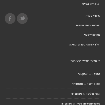
דברו איתי
בפייס
שיעורי גיטרה
שאלנה - אתר טריוויה
לוח עברי לועזי
רגל ראשונה- ספרים ומוזיקה
דוגמית מדפי היצירות
>>>
לחבק
יצחק גור
>>>
פוקוס ירוק
מנחם דוד
>>>
אוצר מילים
מנחם דוד
>>>
you are connected
מנחם דוד