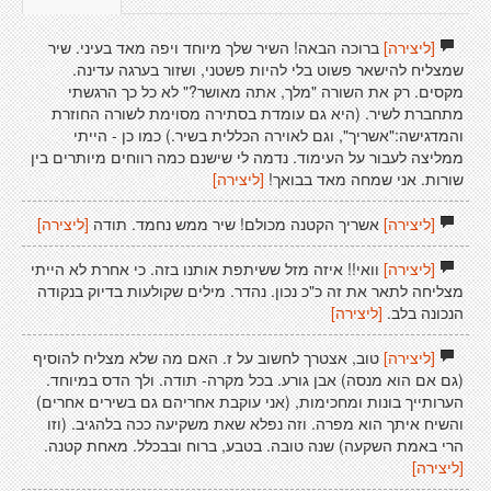
[ליצירה]
ברוכה הבאה! השיר שלך מיוחד ויפה מאד בעיני. שיר
שמצליח להישאר פשוט בלי להיות פשטני, ושזור בערגה עדינה.
מקסים. רק את השורה "מלך, אתה מאושר?" לא כל כך הרגשתי
מתחברת לשיר. (היא גם עומדת בסתירה מסוימת לשורה החוזרת
והמדגישה:"אשריך", וגם לאוירה הכללית בשיר.) כמו כן - הייתי
ממליצה לעבור על העימוד. נדמה לי שישנם כמה רווחים מיותרים בין
שורות. אני שמחה מאד בבואך!
[ליצירה]
[ליצירה]
אשריך הקטנה מכולם! שיר ממש נחמד. תודה
[ליצירה]
[ליצירה]
וואי!! איזה מזל ששיתפת אותנו בזה. כי אחרת לא הייתי
מצליחה לתאר את זה כ"כ נכון. נהדר. מילים שקולעות בדיוק בנקודה
הנכונה בלב.
[ליצירה]
[ליצירה]
טוב, אצטרך לחשוב על ז. האם מה שלא מצליח להוסיף
(גם אם הוא מנסה) אבן גורע. בכל מקרה- תודה. ולך הדס במיוחד.
הערותייך בונות ומחכימות, (אני עוקבת אחריהם גם בשירים אחרים)
והשיח איתך הוא מפרה. וזה נפלא שאת משקיעה ככה בלהגיב. (וזו
הרי באמת השקעה) שנה טובה. בטבע, ברוח ובבכלל. מאחת קטנה.
[ליצירה]