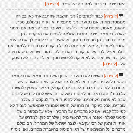
האם יש לו די כבוד למהותה של שירה.
[ליצירה]
[ליצירה]
כבוד לכותבים? אני חושבת שהתבטאתי כאן בצורה
מנומסת מאוד. אם נפגעת, אני מתנצלת. אין עיתון בעולם, ספר,
תרגום, מאמר, טקסט ערוך _כלשהו_, שעובד בצורה כזאת עם סימני
שאלה. כקוראת, יש לי הזכות המלאה לשפוט את הטקסט - הן
מבחינת תוכן, הן מבחינת סגנון - ולהואיל בטובי לספר לך אם לדעתי
המסר לא עובר, למשל. את יכולה לקבל ביקורת עם נכונות ללמוד, את
יכולה אפילו לדון על הביקורת - ואת יכולה, כמובן, שהחליט שהכתיבה
שלך כפי שהיא כרגע לא זקוקה לליטוש נוסף. אבל זה כבר לא העסק
שלי.
[ליצירה]
[ליצירה]
ראשית לא נפגעתי- הדיון הוא פורה וראוי. את כקוראת
רשאית להעביר ביקורת או לא, להגיב או לא, ועצם התגובה היא
מבורכת. לא הזכרתי כבוד לכותבים (תקראי) מי אני שאטיף למשהו
על כבוד? הזכרתי כבוד למהותה של שירה, שיש לתת קרדיש לתגים
שבה לא פחות מלתכנים. אוכל להפנות אותך לטקסטים שככה
עובדים, אבל בעיקר- זה כוחו של חופש אומנותי שמאפשר לעבוד לא
לפי כלל קבוע. אנו לא מדברים על תחביר , אלא על מספרים של
סימני שאלה- אפנה אותך לראשי מילין שלהרב קוק, למדרש על
אותיות ותגין של רבי עקיבא- לנצח ישראל של המהר'ל, הם כולם
מדברים על המשמעות של תגי הפיסוק בהעברת מסרים. ואני ניסיתי