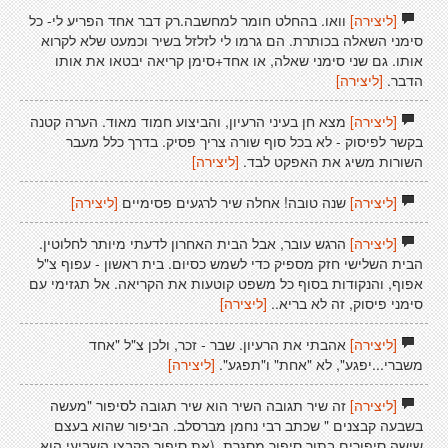
[ליצירה]
וואו. בהחלט חומר למחשבה.רק דבר אחד הפריע לי- כל
סימני השאלה בכותרת. הם גרמו לי לזלזל בשיר וכמעט שלא לקרוא
אותו. גם שני סימני שאלה, או אחד+סימן קריאה יבטאו את אותו
הדבר.
[ליצירה]
[ליצירה]
מצא חן בעיני הרעיון, והביצוע חמוד מאוד. הערה קטנה
בקשר לפיסוק - לא בכל סוף שורה צריך פסיק. בדרך כלל מעבר
השורות משיג את האפקט לבד.
[ליצירה]
[ליצירה]
שנה טובה! אחלה שיר לרגעים פסימיים
[ליצירה]
[ליצירה]
הרגש עובר, אבל הבית האחרון לדעתי מיותר לחלוטין.
הבית השלישי חזק מספיק כדי לשמש כסיום. בית ראשון - עפוף צ"ל
אפוף, והנקודות בסוף כל משפט קוטעות את הקריאה. אל תגזימי עם
סימני פיסוק, זה לא בריא..
[ליצירה]
[ליצירה]
אהבתי את הרעיון. שבר - זכר, ולכן צ"ל "אחד
משברי...יפגע", לא "אחת" ו"תפגע".
[ליצירה]
[ליצירה]
זה שיר תגובה השיר הוא שיר תגובה לסיפור "מעשה
בשבעה קבצנים " שכתב רבי נחמן מברסלב. הביפור שהוא בעצם
שישה סיפורים בתוך סיפור מסגרת, (את סיפור הקבצן השביעי הוא