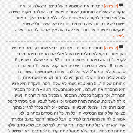
[ליצירה]
קיבלתי את המשמעות של סימני השאלה. וכן את
הנקודה שהעלתה סומסום, שעזרים ויזואליים - יש להם מקום בשירה.
אבל אני חוזרת לנקודה הראשונית שלי - ללא ההסבר שלך, המסר
פשוט לא עובר. זו בעיה בסיסית ויסודית של השיר, וללא שתי
פסקאות פרשנות ארוכות - אני לא רואה איך אפשר להתגבר עליה.
[ליצירה]
[ליצירה]
תחבירית- זה נכון אף נכון. כדאי שתבדקי. מהותית יש
כאן מסר , דוקא לאינטלגנטים (אבל אולי את מהירת חימה מכדי
לקרא...?) והוא סימני הפיסוק היורדים.87 סימני שאלה בשופר, 5
בעקדה 8 בשאלת הסיכום. יש פה מסר קבלי עמוק- 7 הוא הרוח
שבטבע, לפי המהר'ל ולפי הקבלה.- אנחנו משתמשים בשופר כדי
לסמל עליה רוחנית שלנו בתוך העולם הזה (שופר=השתפרות). זו
מהותם של ה-7. 5 הוא טבע גשמי לא שלם. חסר. העקדה היא פצע.
היא מחסרת את העולם . היא פוגעתבשלמותו. 8= רוח. כך מסביר
המהר'ל, וכך מקובל בקבלה. המספר 8 מסמל מהות רוחנית. (עייני-
מילה לשמונה, שמחת תורה לשמיני וכו') מעל לטבע. ואני ניסתי לזעוק
האם רוחניות זו שמעל הטבע וזו שבתוכו- יכולות בכלל להגיע מתוך
פציעה של קיומו הבסיסי- חיי כל חי. כל זה מסרים נסתרים. לא
אמורים להיות מתורגמים למילים. אבל כאמור "הקצר בזעם ומאריך
אף" הוא זה שיכול לתת קצת יותר קרדיט למי שכותב, שלא סתם שלף
מתחת למיכחולו, ומי שלא מסוגל לתת קרדיט לכותבים. ראוי שישקול