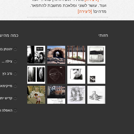
ועוד. עושר לשוני ומלאכת מחשבת להתפאר.
מדהים!
[ליצירה]
חזותי
כמה מהיוצ
יהונתן בו
צילה ...
נדב כץ
מייקימאו
קדיש יתו
האפלה וא