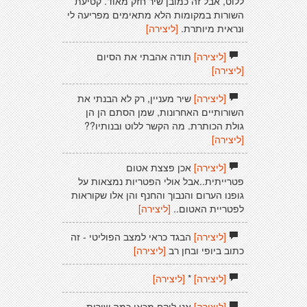
ללוט, אבל זה כמובן שיר חזק מאוד. קטיעת
השורות במקומות הלא מתאימים מפריעה לי
ונראית מיותרת.
[ליצירה]
[ליצירה]
תודה אהבתי את הסיום
[ליצירה]
[ליצירה]
שיר מעניין, רק לא הבנתי את
השורותיים האחרונות, שמן הסתם הן הן
גולת הכותרת. מה הקשר ללוט ובנותיו??
[ליצירה]
[ליצירה]
אכן פצצת אטום
פטרייתית..אבל אולי הפטריות נמצאות על
גופנו הערום והנבוך והחנף והן אלו שקוראות
לפטריית האטום..
[ליצירה]
[ליצירה]
הבגד כראי למצב הפוליטי - זה
כתוב ביופי ובחן רב
[ליצירה]
[ליצירה]
*
[ליצירה]
[ליצירה]
אני לוקח מכאן כמה שורות