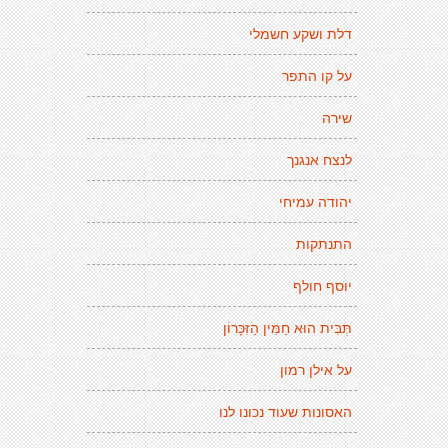
דלת ושקע חשמלי
על קו התפר
שירה
לנצח אנגנך
יהודה עמיחי
התנתקות
יוסף חולף
תְּבִּית הוּא חַמִּין הַזִּכָּרוֹן
על אילן רמון
האסונות שעוד נכונו לנו