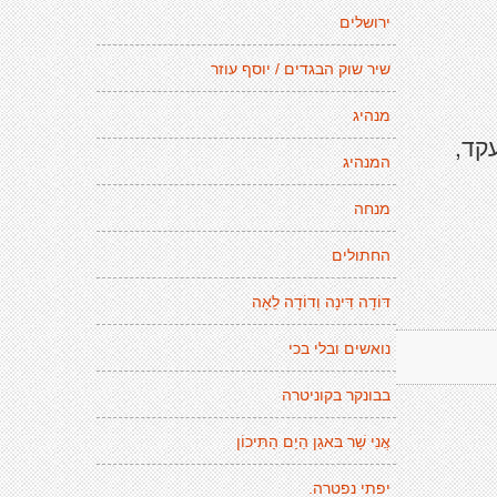
ירושלים
שיר שוק הבגדים / יוסף עוזר
מנהיג
ם ומלכות, עקד,
המנהיג
מנחה
החתולים
דּוֹדָה דִּינָה וְדוֹדָה לֵאָה
נואשים ובלי בכי
בבונקר בקוניטרה
אֲנִי שָׁר בּאגַן הַיַם הַתִּיכוֹן
יפתי נפטרה.