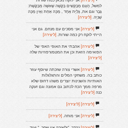
למשל, הָעָם מְבַקְּשִׁים בַּקָּשָׁה שֶׁאִשָּׁה מְבַקֶּשֶׁת:
גֶּבֶר וגם את, גָּלְיָת אֶחָד , מַכָּה אַחַת וְאֵין מַכָּה
שְׁנִיָּה.
[ליצירה]
[ליצירה]
אני מסכים עם מנחם. גם אני
הייתי לוקח רק כמה שורות.
[ליצירה]
[ליצירה]
אהבתי את האופי האפי של
הפואימה הזאת וכן את המטמורפוזיות שלה
[ליצירה]
[ליצירה]
אשרי צורה שזכתה שיוסף עוזר
כותב בה. משחקי המלים והתגלגלות
האותיות והשנינות יוצרים משהו דחוס שלא
מרפה ממך הכח לכתוב גם אמונה וגם זעקה
כנה
[ליצירה]
[ליצירה]
[ליצירה]
[ליצירה]
אני מוחה.
[ליצירה]
[ליצירה]
נהדר. "ולשירה אין שחר.." ועוד