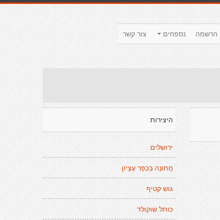
הרשמה
נספחים
צור קשר
היצירות
ירושלים
חֲתוּנָה בִּכְפַר עֶצְיוֹן
גוש קטיף
כותל שוקולד