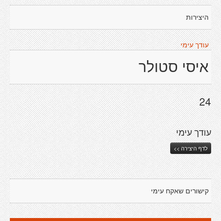
היצירות
עודך עימי
איסי סטולר
24
עודך עימי
לדף היצירה >>
קישורים שאקח עימי