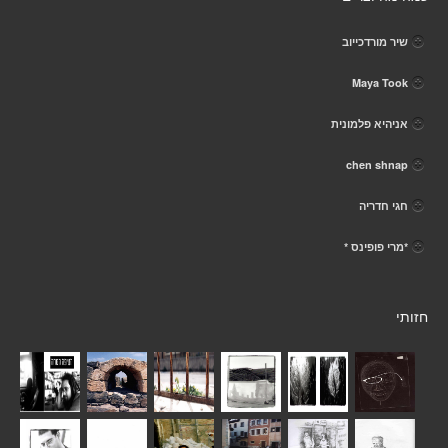
שיר מורדכייוב
Maya Took
אניהיא פלמונית
chen shnap
חגי חדריה
*מרי פופינס *
חזותי