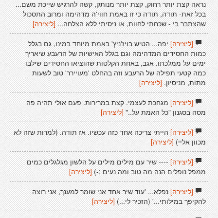
נראה קצת יותר רחוק, קצת יותר מנותק, קשה להרגיש שייכת משם...
בכל זאת- תודה, תודה כי זו באמת חווי'ה מדהימה ומרוב התסכול
שהצתבר בי - שכחתי לחוות, או ניסיתי ללא הצלחה...
[ליצירה]
[ליצירה]
יפה... הטיש בויז'ניץ' באמת מיוחד במינו, גם בגלל
כמות החסידים המדהימה וגם בגלל האישיות של הרעבע שיאריך
ימים על ממלכתו. אגב, באחת הקלטות שהוציאו החסידים שילבו
כמה קטעי תפילה של הרעבע וזה בהחלט 'מעויירר' טוב לשעות
מתות, מניסיון.
[ליצירה]
[ליצירה]
מגחכת לעצמי. קצת במרירות. פעם אולי תהיה פה
מסה בסגנון "כל האמת על.."
[ליצירה]
[ליצירה]
הייתי צריכה אחד כזה עכשיו. אז תודה. (למרות שזה לא
מכוון אליי)
[ליצירה]
[ליצירה]
---- שיר עם מילים מילים על הלשון מגלגלים כמים
ממפל נופלים הנה מה טוב ומה נעים :-)
[ליצירה]
[ליצירה]
נפלא... 'עוד שיר אחד אני שומר למענך, אני רוצה
להקיפך במילותי...' (הזכיר לי...)
[ליצירה]