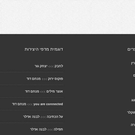
רים
דוגמית מדפי היצירות
ין
>>>
לחבק
יצחק גור
ם
>>>
פוקוס ירוק
מנחם דוד
>>>
אוצר מילים
מנחם דוד
וג
>>>
you are connected
מנחם דוד
וקלר
>>>
על הכתיבה
לבנה אדלר
רה
>>>
תפילה
לבנה אדלר