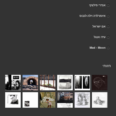
אנדרי פילצקי
איזמרלדה וילה-לובוס
אם ישראל
עידו אנגל
Mad - Moon
חזותי