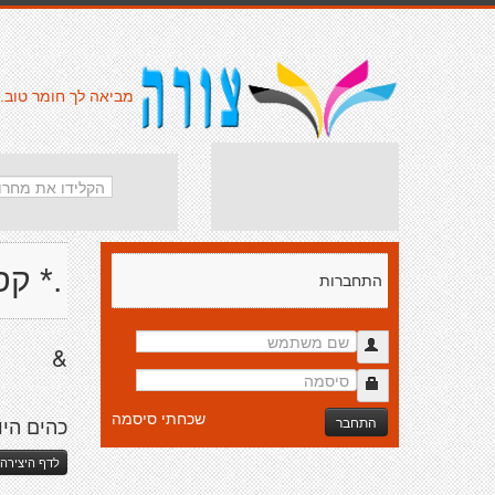
מביאה לך חומר טוב.
.* קס
התחברות
&
שכחתי סיסמה
התחבר
כהים היו
לדף היצירה 