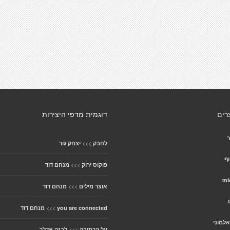
רים
דוגמית מדפי היצירות
ר
>>>
לחבק
יצחק גור
ף
>>>
פוקוס ירוק
מנחם דוד
mi
>>>
אוצר מילים
מנחם דוד
>>>
you are connected
מנחם דוד
למוני
>>>
על הכתיבה
לבנה אדלר