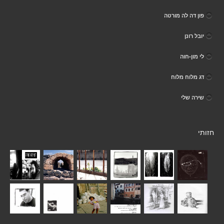
פון דה לה מורטה
יובל רונן
לי מון-חוה
דג מלוח מלוח
שירה שלי
חזותי