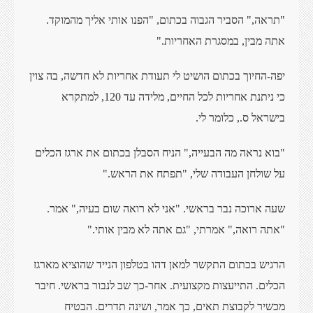
"תראה," הסביר הגבוה בכתום, "הפנו אותי אליך מהמוקד.
אתה מבין, במסגרת האחריות."
יפה-החיוך בכתום הושיט לי תעודת אחריות לא חדשה, בה צוין
כי ניתנת אחריות לכל החיים, מלידה עד 120, למתקרא
בישראל ס., כלומר לי.
"בוא נראה מה הבעייה," הניח הסבלן בכתום את ארגז הכלים
על שולחן העבודה שלי, "תפתח את הראש."
שעה ארוכה נבר בראשי. "אני לא רואה שום בעיה," אמר.
"אתה רואה," אמרתי, "גם אתה לא מבין אותי."
הרגיש בכתום התקשר למאן דהו בטלפון הנייד שהוציא מארגז
הכלים. התייעצות מקצועית. אחר-כך שב לנבור בראשי. חיבר
מכשיר לקבוצת תאים, כך אמר, ושינה תדרים. הבטיח