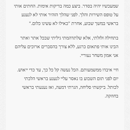
שמעכשיו יהיה בסדר. ביצע כמה בדיקות אימות. החתים אותי
על טופס השירות והלך. לפני שהלך הזהיר אותי לא לנענע
בראשי במשך שבוע, אחרת "כאילו לא עשינו כלום."
בתחילה זלזלתי, אלא שלתדהמתי גיליתי שבכל אתר ואתר
הבינו אותי פתאום כרגע, ללא צורך בהסברים ארוכים עליהם
אני אמון משחר נעוריי.
חיי איבדו ממשמעותם. הכל נעשה קל כל כך, עד כדי ייאוש.
יום לפני תום השבוע בו נאסר עליי לנענע בראשי הלכתי
לכותל. ביקשתי סליחה, הגרתי דמעה, ואז נענעתי בראשי
בחוזקה.