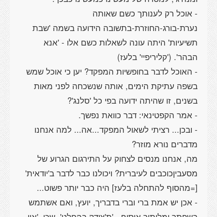
- אוכל רק לענותך כשם שאותה
נערת-בורג-החוזרת-בתשובה הידועה בשמה 'שבת
תשיעיות' היתה עונה לשאלות כשם אלו - 'אנא
- האוכל לדבר בחופשיות המפקד? יען כי אוכל שמש
בשפה עתיקת הימים, אותה שנשכחה לפני מאות
- ובכן... רציתי לשאול המפקד...אה... למה אנחנו
מה, אנחנו מנסים לצחוק על התירגום הגרוע של
מסעביןכוכבים לעיברית? ויכולנו כבר לדבר ב'יודאית'
- אכן יש אמת ברי וברי בדבריך, יועץ, ואם אשתמש
בשפתך ומלותיך אוסיף - 'ת'צודק בהחלט'. שכן, 'אין