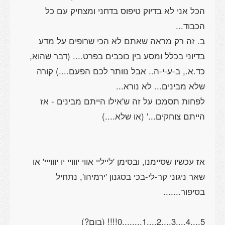
הכל אני לא בדיוק טיפוס בדחני ומצחיק עם כל
ב. זה רק מראה שאתם לא הכי שרופים על מדע
בדיוני בכלל ומסע בין כוכבים בפרט.... (דבר שהוא,
כד.א., ב-ע-י-ה.. אבל נוותר לכם הפעם....) קורה
לפחות תסמכו על זה ש'אילו הייתם מבינים - אז
אז עכשיו שסיימנו, ובסימן 'לייליי אווי יווויי יו יוווייי' או
שאר ניגוני קר-לי-בכי בסגנון 'ירמיהו', נתחיל