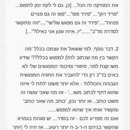
את המוזיקה זה הכל... [כן, גם לי לקח זמן לתפוס...
"פריד רוק"... "פירד פופ"..."פופ זה גם פנויים
פנויות"...."פירד זה גם מפגש שלישי"...."וזה מתקשר
2. דבר נוסף, למי ששואל את עצמכו בכלל 'מה
הקשר בין מה שכתוב להלן למפגש בכלל??' שידע
משו קצת לפני, סיפורי וסיכומי המפגשים שלי לא
באים בד"כ רק כדי 'להעביר את החוויה המפגשית
הגבוהה והכוללת' - אלא יותר פשוט 'לתת לי איזה
שהוא דחף לכתוב משו...' - אז מה שאני עושה זה
פשוט כותב.. או יותר נכון, 'כותב מה שאני כותב'
ואם זה מפריע לכם - זה בסדר... יש סוגיות בגמרא
שהקשר בניהם ה-ר-ב-ה יותר רעוע... אז היה לי (יותר