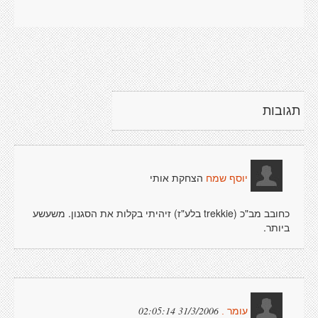
תגובות
הצחקת אותי
יוסף שמח
כחובב מב"כ (trekkie בלע"ז) זיהיתי בקלות את הסגנון. משעשע
ביותר.
31/3/2006 02:05:14
עומר .