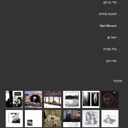
עדי בן זקן
לותנת מידדה
Yael Morani
יואל jk
גילי מוריה
ארז כהן
חזותי