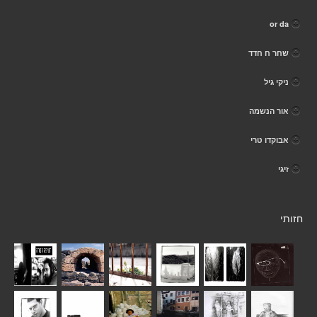
or da
שחר ח חדד
ניקי גיל
אור הנשמה
אבוקדו טרי
זיגי
חזותי