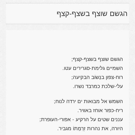
הגשם שוצף בשצף-קצף
הגשם שוצף בשצף-קצף;
השמיים גלימת-סגרירים עטו.
רוח-צפון בנַשוֹב הבקיעה;
עלי-שלכת כמרבד נשרו.
השמש אל מבואות ים ירדה לנוח;
ריח-כפור אוחז באוויר.
עננים שטים על הרקיע - אפורי-העופרת;
היורה, את נהרות זִרְמַתוֹ מגביר.