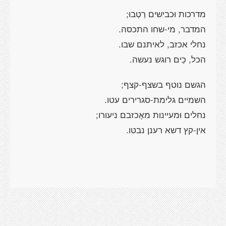
מדרכות וּכבישים רַטְבוּ;
המדבר, מי-שחו התכסה.
נחלי אכזב, לאיתנם שבו.
הכל, כַים רוגש נעשה.
הגשם נוטף בשצף-קצף;
השמיים גלימת-סגרירים עטו.
נחלים וּמעיינות מאָכזבם ניעורו;
אין-קץ דשא רענן נבטו.