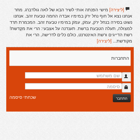
[ליצירה]
מישי הפנתה אותי לשיר הבא של לאה גולדברג. מחר
אנחנו נצא אל חוף נחל ירֹק במימיו אבדה החמה טבעת זהב. אנחנו
נשוט בסירה בנחל ירֹק, עמֹק, עמֹק במימיו טבעת זהב. המכמרת תרד
למצולה, תעלה הטבעת ברשת. תענדנה על אצבעי: הרי את מקֻדשת!
רשת הדייגים ורשת האינטרנט, כולם כלים לדרישה, הרי את
מקודשת...
[ליצירה]
התחברות
שכחתי סיסמה
התחבר