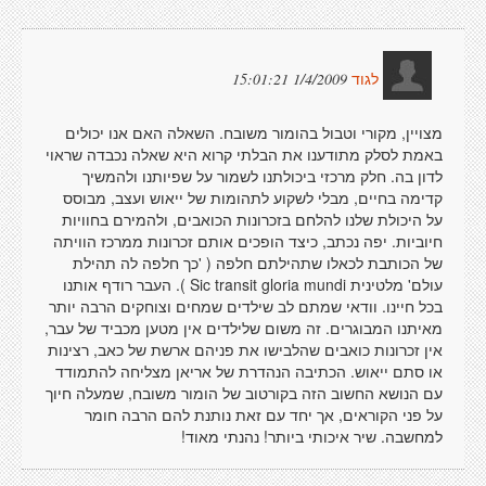
1/4/2009 15:01:21
לגוד
מצויין, מקורי וטבול בהומור משובח. השאלה האם אנו יכולים
באמת לסלק מתודענו את הבלתי קרוא היא שאלה נכבדה שראוי
לדון בה. חלק מרכזי ביכולתנו לשמור על שפיותנו ולהמשיך
קדימה בחיים, מבלי לשקוע לתהומות של ייאוש ועצב, מבוסס
על היכולת שלנו להלחם בזכרונות הכואבים, ולהמירם בחוויות
חיוביות. יפה נכתב, כיצד הופכים אותם זכרונות ממרכז הוויתה
של הכותבת לכאלו שתהילתם חלפה ( 'כך חלפה לה תהילת
עולם' מלטינית Sic transit gloria mundi ). העבר רודף אותנו
בכל חיינו. וודאי שמתם לב שילדים שמחים וצוחקים הרבה יותר
מאיתנו המבוגרים. זה משום שלילדים אין מטען מכביד של עבר,
אין זכרונות כואבים שהלבישו את פניהם ארשת של כאב, רצינות
או סתם ייאוש. הכתיבה הנהדרת של אריאן מצליחה להתמודד
עם הנושא החשוב הזה בקורטוב של הומור משובח, שמעלה חיוך
על פני הקוראים, אך יחד עם זאת נותנת להם הרבה חומר
למחשבה. שיר איכותי ביותר! נהנתי מאוד!