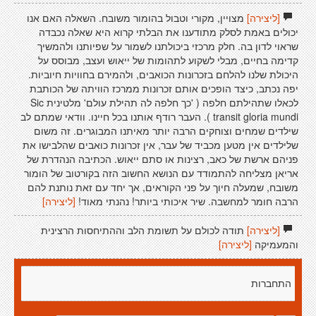
[ליצירה]
מצויין, מקורי וטבול בהומור משובח. השאלה האם אנו
יכולים באמת לסלק מתודענו את הבלתי קרוא היא שאלה נכבדה
שראוי לדון בה. חלק מרכזי ביכולתנו לשמור על שפיותנו ולהמשיך
קדימה בחיים, מבלי לשקוע לתהומות של ייאוש ועצב, מבוסס על
היכולת שלנו להלחם בזכרונות הכואבים, ולהמירם בחוויות חיוביות.
יפה נכתב, כיצד הופכים אותם זכרונות ממרכז הוויתה של הכותבת
לכאלו שתהילתם חלפה ( 'כך חלפה לה תהילת עולם' מלטינית Sic
transit gloria mundi ). העבר רודף אותנו בכל חיינו. וודאי שמתם לב
שילדים שמחים וצוחקים הרבה יותר מאיתנו המבוגרים. זה משום
שלילדים אין מטען מכביד של עבר, אין זכרונות כואבים שהלבישו את
פניהם ארשת של כאב, רצינות או סתם ייאוש. הכתיבה הנהדרת של
אריאן מצליחה להתמודד עם הנושא החשוב הזה בקורטוב של הומור
משובח, שמעלה חיוך על פני הקוראים, אך יחד עם זאת נותנת להם
הרבה חומר למחשבה. שיר איכותי ביותר! נהנתי מאוד!
[ליצירה]
[ליצירה]
תודה לכולם על תשומת הלב וההתיחסות הרצינית
והמעמיקה
[ליצירה]
התחברות