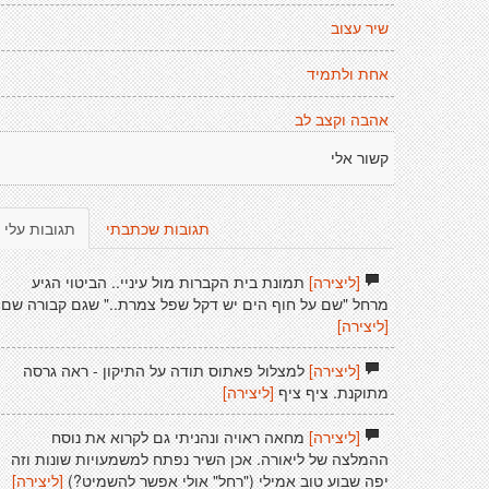
שיר עצוב
אחת ולתמיד
אהבה וקצב לב
קשור אלי
תגובות שכתבתי
תגובות עלי
[ליצירה]
תמונת בית הקברות מול עיניי.. הביטוי הגיע
מרחל "שם על חוף הים יש דקל שפל צמרת.." שגם קבורה שם.
[ליצירה]
[ליצירה]
למצלול פאתוס תודה על התיקון - ראה גרסה
מתוקנת. ציף ציף
[ליצירה]
[ליצירה]
מחאה ראויה ונהניתי גם לקרוא את נוסח
ההמלצה של ליאורה. אכן השיר נפתח למשמעויות שונות וזה
יפה שבוע טוב אמילי ("רחל" אולי אפשר להשמיט?)
[ליצירה]