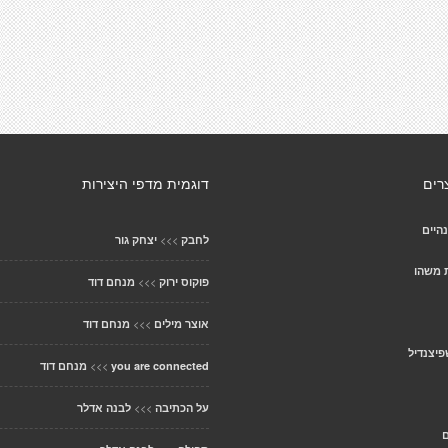
רים
דוגמית מדפי היצירות
היים
>>>
לחבק
יצחק גור
 משהו
>>>
פוקוס ירוק
מנחם דוד
>>>
אוצר מילים
מנחם דוד
יצנדיל
>>>
you are connected
מנחם דוד
>>>
על הכתיבה
לבנה אדלר
ם