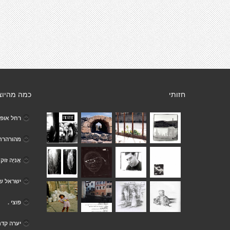
חזותי
כמה מהיוצ
רחל אופנ
מהורהרת
אֶניָה זוק
ישראל שפ
פוצי .
יערה קד