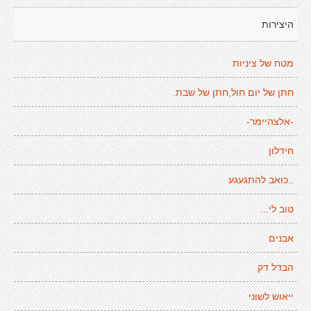
היצירות
מטח של ציניות
חתן של יום חול,חתן של שבת.
-אלצהיימר-
חידלון
..כואב להתגעגע
טוב לי...
אבנים
הבדל דק
ייאוש לשוני