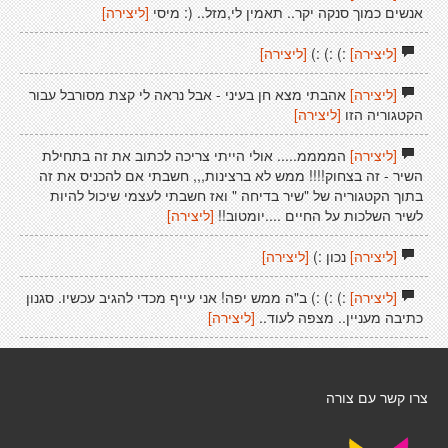
אנשים כמוך סנקה יקר.. תאמין לי,מזל.. (: מיסי
[ליצירה]
[ליצירה]
:) :) :)
[ליצירה]
[ליצירה]
אהבתי מצא חן בעיני - אבל נראה לי קצת מסורבל עבור
הקטגוריה הזו
[ליצירה]
[ליצירה]
הממממ..... אולי הייתי צריכה לכתוב את זה בתחילת
השיר - זה בצחוק!!!! ממש לא ברצינות,,, חשבתי אם להכניס את זה
בתוך הקטגוריה של "שיר בדיחה " ואז חשבתי לעצמי שיכול להיות
לשיר השלכות על החיים ....יומטוב!!
[ליצירה]
[ליצירה]
נכון :)
[ליצירה]
[ליצירה]
:) :) :) ב"ה ממש יפה! אני עייף מכדי להגיב עכשיו. סגנון
כתיבה מעניין.. מצפה לעוד..
[ליצירה]
צרו קשר עם צורה