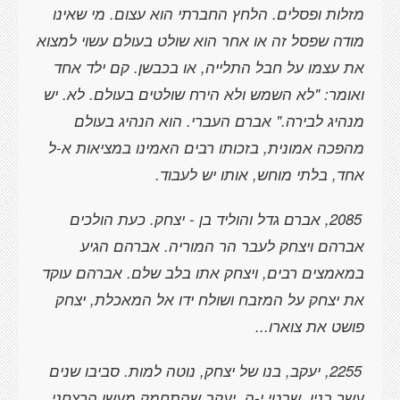
מזלות ופסלים. הלחץ החברתי הוא עצום. מי שאינו
מודה שפסל זה או אחר הוא שולט בעולם עשוי למצוא
את עצמו על חבל התלייה, או בכבשן. קם ילד אחד
ואומר: "לא השמש ולא הירח שולטים בעולם. לא. יש
מנהיג לבירה." אברם העברי. הוא הנהיג בעולם
מהפכה אמונית, בזכותו רבים האמינו במציאות א-ל
אחד, בלתי מוחש, אותו יש לעבוד.
2085, אברם גדל והוליד בן - יצחק. כעת הולכים
אברהם ויצחק לעבר הר המוריה. אברהם הגיע
במאמצים רבים, ויצחק אתו בלב שלם. אברהם עוקד
את יצחק על המזבח ושולח ידו אל המאכלת, יצחק
פושט את צוארו...
2255, יעקב, בנו של יצחק, נוטה למות. סביבו שנים
עשר בניו, שבטי י-ה. יעקב שהתחמק מעשו הרצחני,