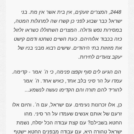
2448, המצרים זועקים, אין בית אשר אין מת. בני
ישראל כבר שבוע לפני כן קשרו שה למרגלות המטה,
במסירות נפש גדולה. המצרים השתוללו כשראו זלזול
כזה בכבוד אלוהיהם. כעת השיים נשחטו ודמם קישט
את מזוזות בתי היהודים. שישים רבוא מבני בניו של
יעקב צועדים לחירות.
הם הגיעו לים סוף וקפצו פנימה, כי ה´ אמר - קדימה.
עמדו על הר סיני בלב אחד, כאיש אחד. ה´ אמר
להוריד להם תורה והם הקדימו נעשה לנשמע...
כן, אלו זכרונות נעימים. עם ישראל, עם ה´. והיום אלו
זרעם של אותם אנשים שעמדו על הר סיני. מהו
החטא בשבילם? עם קצת עבודה הכל יסלח, נשמת
ישראל טהורה היא, עם עבודה מבפנים החטא יישטף