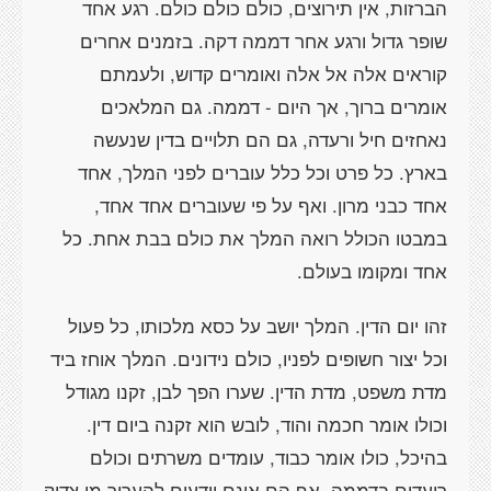
הברזות, אין תירוצים, כולם כולם כולם. רגע אחד
שופר גדול ורגע אחר דממה דקה. בזמנים אחרים
קוראים אלה אל אלה ואומרים קדוש, ולעמתם
אומרים ברוך, אך היום - דממה. גם המלאכים
נאחזים חיל ורעדה, גם הם תלויים בדין שנעשה
בארץ. כל פרט וכל כלל עוברים לפני המלך, אחד
אחד כבני מרון. ואף על פי שעוברים אחד אחד,
במבטו הכולל רואה המלך את כולם בבת אחת. כל
אחד ומקומו בעולם.
זהו יום הדין. המלך יושב על כסא מלכותו, כל פעול
וכל יצור חשופים לפניו, כולם נידונים. המלך אוחז ביד
מדת משפט, מדת הדין. שערו הפך לבן, זקנו מגודל
וכולו אומר חכמה והוד, לובש הוא זקנה ביום דין.
בהיכל, כולו אומר כבוד, עומדים משרתים וכולם
רועדים בדממה. אף הם אינם יודעים להעריך מי צדיק