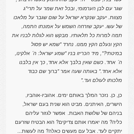
שגר עם לבן הערמומי, ובכל זאת שמר על תרי"ג
מצוות. יעקב שנקרא ישראל על שום שגבר על מלאכו
של עשו. יעקב שזרחה השמש על אמונתו התמה,
תמה למרות כל תלאותיו. מבקש הוא לגלות לבניו את
הקץ ונעלם הקץ ממנו. נחרד "שמא יש פסול
במיטתי?", מיד הכריזו בניו "שמע ישראל: ה´ אלקינו,
ה´ אחד. כשם שאין בלבך אלא אחד, כך אין בלבנו
אלא אחד." באותה שעה אמר "ברוך שם כבוד
מלכותו לעולם ועד."
כן, כן. נזכר המלך באותם ימים. אהוביו-אוהביו,
הישרים, האיתנים. מביט הוא שנית בעם ישראל,
בניהם של שלושת האבות.
אפשר לגזור עליהם
כליה? מה יאמרו אותם צדיקים? הוא הבטיח שזרעם
יתקיים לעד. אבל עם מעשים כאלה? מה לעשות...