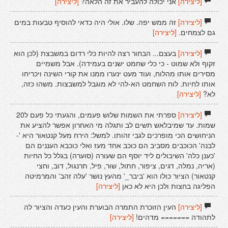
[ליצירה]
אני יכולה להעביר את זה הלאה?
[ליצירה]
[ליצירה]
זה ממש יפה. שלו. אולי היה כדאי להוסיף טבעות במים
גם לצמחים.
[ליצירה]
[ליצירה]
בעצם... הבחור רצה להיות כלי רדום במשבצת (לכן הוא
זקוף ולא שמוט - כי כלי שחמט ישנים בעמידה). אבל משמיים
מסירים אותו מהלוח, ועוד מעט ינערו ממנו את קורי השינה ויכריחו
אותו לחיות. לוח השחמט הא-להי לא מוגבל למשבצות. משהו כזה,
לא?
[ליצירה]
[ליצירה]
ספרתי את השמות שלוש פעמים, והגעתי כל פעם ל20
שמות. עד שמיבלאש תשים לב ותגלה מי האחרון אפשר להציע את
הניחושים הכי מופרכים לגבי זהותו. למשל: הירח מעל קנטאור היא '-
לבנה' הכוכבים מסביב הם כוכב אחד מעז ואלי כוכבא העננים הם
'כענן כלה' השיבולים ליד יוסף הם שעורה (סוערה) בגלל כל החיות
(אריה, נמלה, דגים, ציפור, חתול, שור, פיל, תרנגול, דוב, וחצי
קנטאור) הציור כולו הוא 'ביבר_' מהעץ נושר 'עלה זהב' והמרמיטה
הפליגה בחצות ולכן היא לא כאן
[ליצירה]
[ליצירה]
העין הזוכרת התמרה הבוערת והעין כעדה והציור לה
לתהודה ======= מדהים!
[ליצירה]