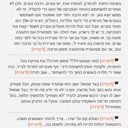
בשיטה הזאת. לעיפרון, לעומת זאת, יש גוונים, הרבה גוונים. ולכן לא
אמורים להשתמש באותה הטכניקה של העט כדי להצליל. זה לא
ממש יוצא טוב. זה ייצא הרבה יותר יפה ואסטתי אם תשתמשי
בגוונים של העיפרון כדי ליצור צלליות. בתכל'ס, הציורים שלך הם
מאוד טובים, אבל הם יוכלו להיות מעולים אם רק תשפרי קצת את
הטכניקה, כי יש לך כישרון, ואת יכולה. אני מצטערת אם התגובה
פגעה בך, או משהו, אבל גם אני הייתי מציירת ככה עד לפני כמה
שנים, ואז מישהו בא והעיר לי, ומאז אני מציירת כל כך הרבה יותר
טוב. אני גם מצטערת שהתגובה ממש ארוכה.
[ליצירה]
[ליצירה]
למה מצטערת?!? ממש תודה!!! את צודקת בכל
ההערות, ולקחתי אותן לתשומת ליבי. אף פעם לא למדתי לצייר, ככה
שאני די תלויה באנשים כמוך כדי להשתפר... שוב תודה!
[ליצירה]
[ליצירה]
בצד שמאל יושב הזה שתמיד שמח וצוחק, הכל מצחיק
אותו והוא בסך הכל מרוצה, אם כי לא מי יודע מה חריף. בצד שמאל
יושב לו הציני היבש שאוהב להגיד "לא מצחיק" ולהמשיך הלאה, בעל
תפיסה חריפה והשקפת עולם חמוצה. אווץ'! מי הדביק אותם
מאחורה?
[ליצירה]
[ליצירה]
הגולם קם על יוצרו... צריך להזהר כשעושים משהו,
התוצאות יכולות להיות לא צפויות, ולפגוע בנו...
[ליצירה]