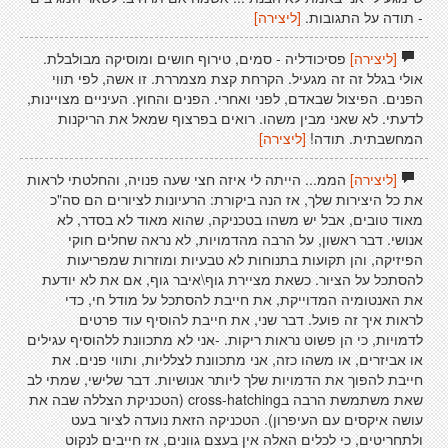
- תודה על התגובות.
[ליצירה]
[ליצירה]
פסיכודליה - סמים, טירוף חושים ומוסיקה מבולבלת.
אולי בגלל זה זה מגעיל. הקרחת קצת מצמררת. זו אשה, לפי תווי
הפנים. הפיצול שבאדם, לפני ואחרי. הפנים והחוץ. העיניים מצויינות,
לדעתי. לא שאני מבין משהו. רואים בפרצוף שמאל את הריקנות
המחשבתית. תודה!
[ליצירה]
[ליצירה]
הממ... הייתה לי איזה חצי שעה פנויה, והחלטתי לראות
את כל היצירות שלך, אז הנה ביקורת: הרעיונות לציורים הם סה"כ
מאוד טובים, אבל יש משהו בטכניקה, שהוא מאוד לא בסדר, לא
אנושי. דבר ראשון, על הרבה מהדמויות, לא נראה שחלים חוקי
הפיזיקה, והן תקועות בתנוחות לא טבעיות ומוזרות שמפריעות
להסתכל על הציור. כשאת מציירת גוף\איבר גוף, אם את לא יודעת
את האנטומיה המדוייקת, את חייבת להסתכל על מודל חי, כדי
לראות איך זה פועל. דבר שני, את חייבת להוסיף עוד פרטים
לדמויות, כי הן פשוט נראות ריקות. -אני לא מתכוונת ללהוסיף עגילים
או אביזרים, או משהו כזה, אני מתכוונת לצלליות, ותווי פנים. את
חייבת להפוך את הדמויות שלך ליותר אנושיות. דבר שלישי, שמתי לב
שאת משתמשת הרבה בcross-hatching (הטכניקת הצללה שבה את
עושה איקסים עם העיפרון). הטכניקה הזאת נועדה לציור בעט
ולתחריטים, כי לכלים האלה אין בעצם גוונים, אז חייבים לנקוט