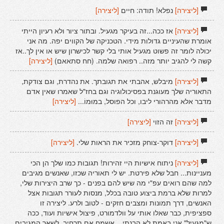
[ליצירה]
נפלא! תודה: חיים
[ליצירה]
[ליצירה]
אז ככה...זה בעיקר מגעיל. ובתור ציור ולא רעיון הייתי
אומרת שהעיניים גדולות מידי. הטכניקה של הקווים יפה. מה אני
יכולה לומר זה פשוט מגעיל אותי בלי קשר לכישרון שיש או אין לך..אז
קשה לי להגיב יותר מזה.. רפואה שלמה. (חח סתאאם)
[ליצירה]
[ליצירה]
מיבלש, אהבתי את תגובתך. את נהדרת, וגם צודקת,
התאוריה שלך מעוגנת בפסיכולוגיה וגם בחז"ל שאמרו שאין אדם
מדבר אלא מהרהורי ליבו, וכל הפוסל, במוּמוֹ...
[ליצירה]
[ליצירה]
זה הזוי
[ליצירה]
[ליצירה]
דוקר-צוחק מזכיר את הראות שלי.
[ליצירה]
[ליצירה]
ניתוח אישיות היי זהירות! תגובות כמו שלך הן הכי
מעניינות... חבל שלא פירטת. יש לי תאוריה שכזו, שאנשים מגיבים
למה שהם רואים עפ"י מה שיש להם בפנים - כך שרב היצירות שלי,
למרות שלא ברמת ביצוע טובה בכלל, מנסות לעורר תגובות אצל
האנשים, דרך תמונות ומצבים חזקים - לטוב ולרע. ליצירה זו
ספציפית, כבר שאלו אותי על וולדמורט, פיצול אישיות ועוד, ככה
ש"מגעיל" אני באמת לא הבנתי... אשמח אם תרחיב. לשאר המגיבים