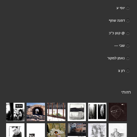
יוסי ע
דפנה שחף
@ קטן כ"כ
שבי ---
נאמן למקור
רון צ
חזותי