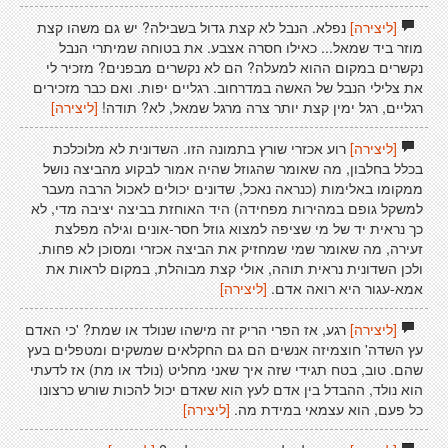
[ליצירה]
נפלא. הנבל לא קצת גדול בשבילה? יש גם משהו קצת
מוזר ביד שמאל... כאילו חסרה אצבע. את בטוחה שמיתרי הנבל
נקשרים במקום ההוא למעלה? הם לא נקשרים מבפנים? מזכיר לי
את צלילי הנבל של האשה במדרחוב. רגליים יפות. ואם כבר מזכירים
רגליים, רגל ימין קצת יותר צרה מרגל שמאל, לא? תודה!
[ליצירה]
[ליצירה]
רוע אכזרי שורץ בתמונה הזו. השדונית לא מלוכלכת
בכלל בחלבון, מה שאומר שהגוזל שהיה אמור לבקוע מהביצה נושל
ממקומו באלימות (כנראה נאכל, שדונים יכולים לאכול הרבה מעבר
למשקל גופם במהירות מפחידה) היד האוחזת בביצה יציבה מדי, לא
כך נראית יד של מי שציפה למצוא גוזל חסר-אונים וגילה מפלצת
זעירה, מה שאומר שמי שמחזיק את הביצה אכזרי ומסוכן לא פחות.
ולכן השדונית נראית תוהה, אולי קצת מבוהלת, במקום לראות את
אמא-עגור היא רואה אדם.
[ליצירה]
[ליצירה]
רגע, אז הפרי הריק זה מישהו שנולד או שמת? 'כי האדם
עץ השדה' חוצמיזה אנשים הם גם החקלאים שמשקים ומטפלים בעץ
שהם. טוב, בטח תגידי שזה איך שאני מחליט (נולד או מת) אז לדעתי
הוא נולד, ההבדל בין אדם לעץ הוא שאדם יכול להכות שורש כרצונו
כל פעם, הוא עצמאי במידת מה.
[ליצירה]