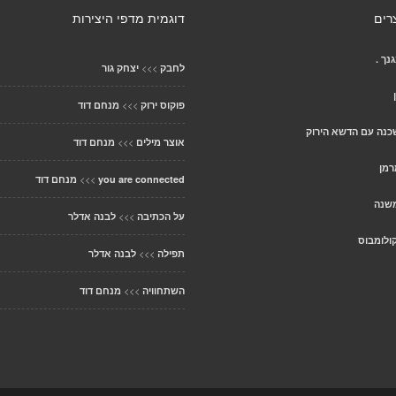
רים
דוגמית מדפי היצירות
נך .
>>>
לחבק
יצחק גור
>>>
פוקוס ירוק
מנחם דוד
כנה עם הדשא הירוק
>>>
אוצר מילים
מנחם דוד
רמן
>>>
you are connected
מנחם דוד
>>>
על הכתיבה
לבנה אדלר
ולומבוס
>>>
תפילה
לבנה אדלר
>>>
השתחוויה
מנחם דוד