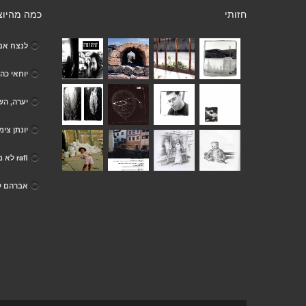
חזותי
כמה מהיוצ
לנצח אנג
יוחאי כהן
יערה, הש
יונתן צימ
rafi לא משנה
אברהם ק