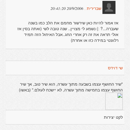
20/9/2006 20:41:20
שברירית .
אז אמור להיות כאן שירשור מחמם את הלב כמו בשנה
שעברה...? :) נשמע לי מצויין.. שנה טובה לשי (ואתה בסין אז
אולי תראה את זה רק אחרי החג..אבל האיחול הזה תמיד
רלוונטי במידה כזו או אחרת)
שי דוידס
"שיר החושף עצמו בשבעה מתוך עשרה, הוא שיר טוב, אך שיר
החושף עצמו בחמישה מתוך עשרה, לא יישכח לעולם." (באשו)
לקט יצירות