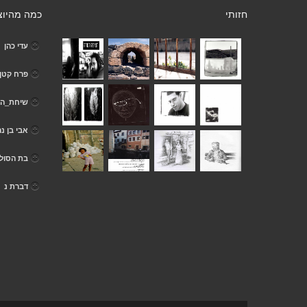
חזותי
כמה מהיוצ
עדי כהן
פרח קטן
שיחת_הנ
אבי בן נר
בת הסול
דברת נ