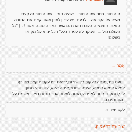
היה טוב, בטח שהיה טוב ...שהיה טוב ...שהיה טוב זה קצת
מעיק על הקריאה... לדעתי-יש עניין לעדן ולגוון קצת את החזרה
הזאת. חוצמיזה-העברת את ההרגשה בצורה טובה מאוד! :-) "כל
העולם כולו... והעיקר לא לפחד כלל" הכל יבוא על מקומו
בשלום!
אֶמַה ...
...ועט ביד,מנסה לעקוב בין שורות,זריעת דיו עקבית,קצב מטורף,
למלא למלא למלא, איפה שחסר,איפה שלא, עט,נובע מתוך
לבי,ממקום גבוה לא ידוע,מנסה לעקוב אחר תזוזת חיי... אשמח על
תגובותיכם...
לקט יצירות
שיר שחודר עמוק.