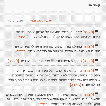
קשור אלי
תגובות שכתבתי
תגובות עלי
[ליצירה]
איזה יופי השיר מתגלגל על הלשון.יצירתי ומיוחד
ביותר.רק טעות קטנה שיש לתקן: "הן תתהלכנה להן..."
[ליצירה]
[ליצירה]
בהחלט צודק. משום מה היה נראה לי שאני מתקן
נעליים ולא מגפיים.אפרת, מצטער אם בלבלתי אותך.
[ליצירה]
[ליצירה]
תיקון: מגפיים כזכר!!!!! עברית רבותיי! עברית.
[ליצירה]
[ליצירה]
מה עוד אפשר להגיד על השיר הזה מלבד שהוא
מקסים, ואמיתי, ובעיקר לא מתהדר ביומרות אופנתיות מפוצצות,
שיר יפה כמו ששיר צריך להיות. לפרוט על הנימים שבתוך בתוך הלב.
תני לנו עוד :)
[ליצירה]
[ליצירה]
זה מאוד אמיתי. ההרגשה העצובה הזאת - לקנות בגדים
חדשים ויפים, כשלא יהיה אף אחד שיסתכל עלייך לובשת אותם... זה
זועק *"לבד"* בעצמה מחרישה ממש...
[ליצירה]