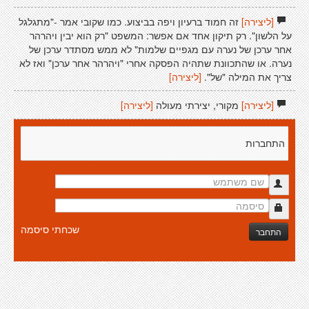
[ליצירה]
זה חמוד ברעיון ויפה בביצוע. כמו שקובי אמר -"מתגלגל
על הלשון". רק תיקון אחד אם אפשר: המשפט "רק הוא יבין ויהרהר
אחר ערכן של נערה עם מגפיים שלמות" לא ממש מסתדר ערכן של
נערה. או שהתכוונת שתהיה הפסקה אחרי "ויהרהר אחר ערכן" ואז לא
צריך את המילה "של".
[ליצירה]
[ליצירה]
מקורי, יצירתי מעולה
[ליצירה]
התחברות
שכחתי סיסמה
התחבר