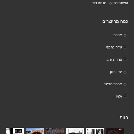
>>>
השתחוויה
מנחם דוד
כמה מהיוצרים
אפרת .
שרה נחמני
הררית שעון
ישי ניימן
אפרת רודיטי
זלמן _
חזותי