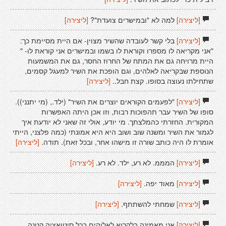
[ליצירה]
למה לא "ובמישרים צועדת"?
[ליצירה]
[ליצירה]
בלי קשר לעובדה שהשיר מצוין- אם היית מסיימת כך:
"אני מקריאה לו מספרו וקוראת לו בשמו ובמישרים אני קוראת לו- "
היית מרויחה גם את המתח של החרוז החסר, גם את המשמעות
הנוספת שבקריאה לאלהים, וגם הופכת את השיר למעגל קסמים,
שתחילתו נעוצה בסופו. קצת חבל..
[ליצירה]
[ליצירה]
"לפעמים הקוראים יוצרים את השיר" (ילד., (מי יתנני)).
סופו של השיר עבר תהפוכות רבות, וזו אכן היתה האפשרות
המקורית. החזרתי כהמלצתך. מי יודע, אולי זה שאני לא יודעת איך
לגמור את השיר ומשנה שוב ושוב היא היא אמונתי (כמה פלצני, הייתי
אומרת לו היה כותב שורה זו מישהו אחר, ובכל זאת). תודה.
[ליצירה]
[ליצירה]
המממ. לא רע, ילד. לא רע.
[ליצירה]
[ליצירה]
מאוד יפה.
[ליצירה]
[ליצירה]
שמחתי להשתתף.
[ליצירה]
[ליצירה]
אני מאמינה בלקרוא לאלוהים בכל סיטואציה קטנה.