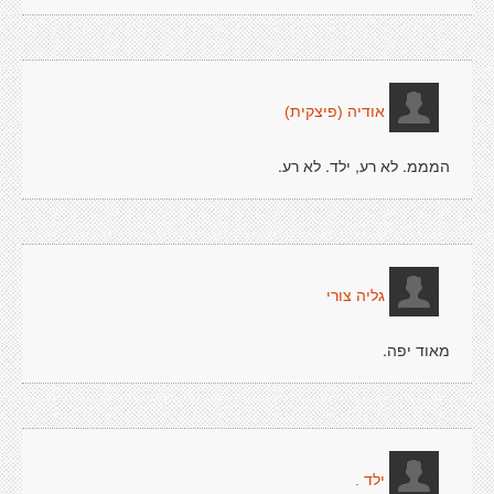
אודיה (פיצקית)
המממ. לא רע, ילד. לא רע.
גליה צורי
מאוד יפה.
ילד .