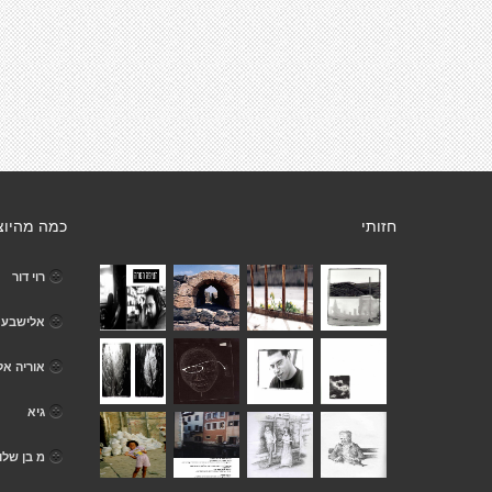
חזותי
כמה מהיוצ
רוי דור
אלישבע fox
אוריה אל
גיא
מ בן שלו