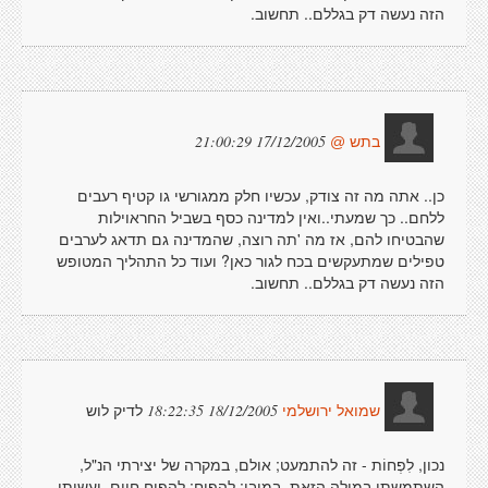
הזה נעשה דק בגללם.. תחשוב.
17/12/2005 21:00:29
בתש @
כן.. אתה מה זה צודק, עכשיו חלק ממגורשי גו קטיף רעבים
ללחם.. כך שמעתי..ואין למדינה כסף בשביל החראוילות
שהבטיחו להם, אז מה 'תה רוצה, שהמדינה גם תדאג לערבים
טפילים שמתעקשים בכח לגור כאן? ועוד כל התהליך המטופש
הזה נעשה דק בגללם.. תחשוב.
לדיק לוש
18/12/2005 18:22:35
שמואל ירושלמי
נכון, לִפְחוֹת - זה להתמעט; אולם, במקרה של יצירתי הנ"ל,
השתמשתי במילה הזאת, במובן: להפיח; להפיח חיים. ועשיתי