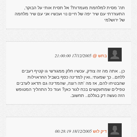
תה' מסית למלחמת מעמדות? אל תסית אותי על הבוקר,
התעוררתי עם שיר יפה של חיים נוי ועכשיו אני עם שיר מלחמה
של ירושלמי
17/12/2005 21:00:00
בתש @
כן.. אתה מה זה צודק, עכשיו חלק ממגורשי גו קטיף רעבים
ללחם.. כך שמעתי..ואין למדינה כסף בשביל החראוילות
שהבטיחו להם, אז מה 'תה רוצה, שהמדינה גם תדאג לערבים
טפילים שמתעקשים בכח לגור כאן? ועוד כל התהליך המטופש
הזה נעשה דק בגללם.. תחשוב.
18/12/2005 00:28:19
דיק לוש