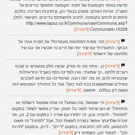
חדשה באתר הקומונות של תפוז. הקומונה תתמקד בדיונים על
השב"כ; זכויות האדם; מאבק בבעלי הון, ובתרבות הצריכה. כולכם,
מוזמנים לכתוב בקומונה, להגיב ולהשתתף בדיונים. הקישור, להלן:
http://www.tapuz.co.il/Communa/userCommuna.asp?
Communaid=15228
[ליצירה]
[ליצירה]
תה' מסית למלחמת מעמדות? אל תסית אותי על
הבוקר, התעוררתי עם שיר יפה של חיים נוי ועכשיו אני עם שיר
מלחמה של ירושלמי
[ליצירה]
[ליצירה]
כן.. אתה מה זה צודק, עכשיו חלק ממגורשי גו קטיף
רעבים ללחם.. כך שמעתי..ואין למדינה כסף בשביל החראוילות
שהבטיחו להם, אז מה 'תה רוצה, שהמדינה גם תדאג לערבים
טפילים שמתעקשים בכח לגור כאן? ועוד כל התהליך המטופש הזה
נעשה דק בגללם.. תחשוב.
[ליצירה]
[ליצירה]
היי שמואל, מה נשמע? זה אותו שמואל ירושלמי או
מתחזה? יש כאן שיפור לשוני בל יאומן. ועדיין אפשר לשפר: במקום
"לפחות" - להפיח. נכון, זה יתחרז עם שורה 1 במקום עם 2, וכן, אני
זוכרת שלדעתך אפשר בשירה לעשות הכל, אבל "לפחות" זה פשוט
להתמעט, ולא לזה התכוונת. במקום "לייתן" - ליתן. ובמקום "להיות
הכן" - לעמוד הכן. בשמחה דיק
[ליצירה]