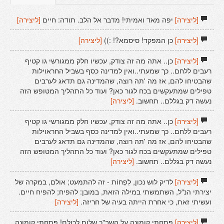
[ליצירה]
יפה מאד ואמיתי! מדבר אל הלב. תודה: חיים
[ליצירה]
[ליצירה]
כן המפקד! סיסמא?! :))
[ליצירה]
[ליצירה]
כן.. אתה מה זה צודק, עכשיו חלק ממגורשי גו קטיף
רעבים ללחם.. כך שמעתי..ואין למדינה כסף בשביל החראוילות
שהבטיחו להם, אז מה 'תה רוצה, שהמדינה גם תדאג לערבים
טפילים שמתעקשים בכח לגור כאן? ועוד כל התהליך המטופש הזה
נעשה דק בגללם.. תחשוב.
[ליצירה]
[ליצירה]
כן.. אתה מה זה צודק, עכשיו חלק ממגורשי גו קטיף
רעבים ללחם.. כך שמעתי..ואין למדינה כסף בשביל החראוילות
שהבטיחו להם, אז מה 'תה רוצה, שהמדינה גם תדאג לערבים
טפילים שמתעקשים בכח לגור כאן? ועוד כל התהליך המטופש הזה
נעשה דק בגללם.. תחשוב.
[ליצירה]
[ליצירה]
לדיק לוש נכון, לִפְחוֹת - זה להתמעט; אולם, במקרה של
יצירתי הנ"ל, השתמשתי במילה הזאת, במובן: להפיח; להפיח חיים.
ועשיתי זאת, כי אחרת הייתה בעיה של חריזה.
[ליצירה]
[ליצירה]
פתחתי קומונה על השב"כ שלום לכולם! פתחתי קומונה