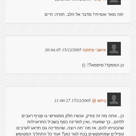
יפה מאד ואמיתי! מדבר אל הלב. תודה: חיים
15/12/2005 20:04:05
אישבי צחוקה
כן המפקד! סיסמא?! :))
17/12/2005 21:00:27
בתש @
כן.. אתה מה זה צודק, עכשיו חלק ממגורשי גו קטיף רעבים
ללחם.. כך שמעתי..ואין למדינה כסף בשביל החראוילות
שהבטיחו להם, אז מה 'תה רוצה, שהמדינה גם תדאג לערבים
טפילים שמתעקשים בכח לגור כאן? ועוד כל התהליך המטופש